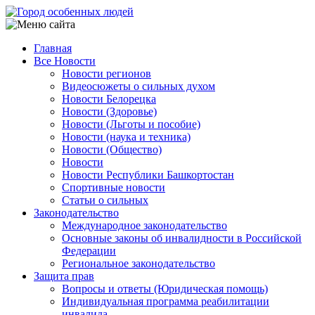
Перейти
к
основному
Главная
содержанию
Все Новости
Main
Новости регионов
navigation
Видеосюжеты о сильных духом
Новости Белорецка
Новости (Здоровье)
Новости (Льготы и пособие)
Новости (наука и техника)
Новости (Общество)
Новости
Новости Республики Башкортостан
Спортивные новости
Статьи о сильных
Законодательство
Международное законодательство
Основные законы об инвалидности в Российской
Федерации
Региональное законодательство
Защита прав
Вопросы и ответы (Юридическая помощь)
Индивидуальная программа реабилитации
инвалида