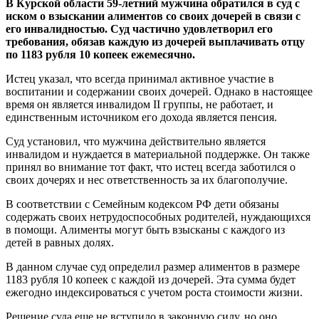
В Курской области 59-летний мужчина обратился в суд с
иском о взыскании алиментов со своих дочерей в связи с
его инвалидностью. Суд частично удовлетворил его
требования, обязав каждую из дочерей выплачивать отцу
по 1183 рубля 10 копеек ежемесячно.
Истец указал, что всегда принимал активное участие в
воспитании и содержании своих дочерей. Однако в настоящее
время он является инвалидом II группы, не работает, и
единственным источником его дохода является пенсия.
Суд установил, что мужчина действительно является
инвалидом и нуждается в материальной поддержке. Он также
принял во внимание тот факт, что истец всегда заботился о
своих дочерях и нес ответственность за их благополучие.
В соответствии с Семейным кодексом РФ дети обязаны
содержать своих нетрудоспособных родителей, нуждающихся
в помощи. Алименты могут быть взысканы с каждого из
детей в равных долях.
В данном случае суд определил размер алиментов в размере
1183 рубля 10 копеек с каждой из дочерей. Эта сумма будет
ежегодно индексироваться с учетом роста стоимости жизни.
Решение суда еще не вступило в законную силу, но оно