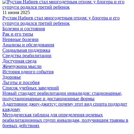
11 июня 2025
Рустам Набиев стал многодетным отцом: у блогера и его
супруги родился третий ребенок
Болезни и состояния
Рак и его типы
Нервные болезни
Анализы и обследования
Социальная поддержка
Средства реабилитации
Доступная среда
Жемчужина мысли
История одного события
Здоровье
Льготы и пособия
Список учебных заведений
Новый стандарт реабилитации инвалидов: стационарные,
полустационарные и дистанционные формы
Адаптивное джиу-джитсу: почему этот вид спорта подходит
каждому
Методическая таблица для определения целевых
реабилитационных групп инвалидам, получившим травмы в
боевых действиях