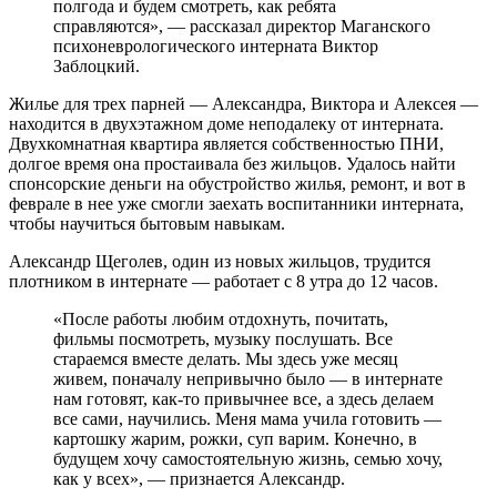
полгода и будем смотреть, как ребята
справляются», — рассказал директор Маганского
психоневрологического интерната Виктор
Заблоцкий.
Жилье для трех парней — Александра, Виктора и Алексея —
находится в двухэтажном доме неподалеку от интерната.
Двухкомнатная квартира является собственностью ПНИ,
долгое время она простаивала без жильцов. Удалось найти
спонсорские деньги на обустройство жилья, ремонт, и вот в
феврале в нее уже смогли заехать воспитанники интерната,
чтобы научиться бытовым навыкам.
Александр Щеголев, один из новых жильцов, трудится
плотником в интернате — работает с 8 утра до 12 часов.
«После работы любим отдохнуть, почитать,
фильмы посмотреть, музыку послушать. Все
стараемся вместе делать. Мы здесь уже месяц
живем, поначалу непривычно было — в интернате
нам готовят, как-то привычнее все, а здесь делаем
все сами, научились. Меня мама учила готовить —
картошку жарим, рожки, суп варим. Конечно, в
будущем хочу самостоятельную жизнь, семью хочу,
как у всех», — признается Александр.