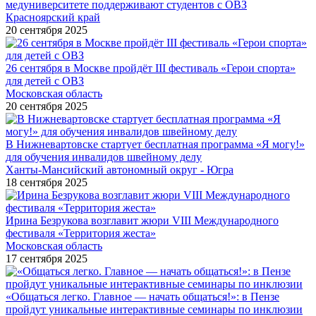
медуниверситете поддерживают студентов с ОВЗ
Красноярский край
20 сентября 2025
26 сентября в Москве пройдёт III фестиваль «Герои спорта»
для детей с ОВЗ
Московская область
20 сентября 2025
В Нижневартовске стартует бесплатная программа «Я могу!»
для обучения инвалидов швейному делу
Ханты-Мансийский автономный округ - Югра
18 сентября 2025
Ирина Безрукова возглавит жюри VIII Международного
фестиваля «Территория жеста»
Московская область
17 сентября 2025
«Общаться легко. Главное — начать общаться!»: в Пензе
пройдут уникальные интерактивные семинары по инклюзии