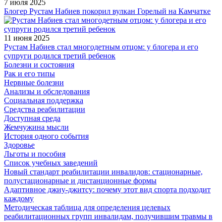
7 июля 2025
Блогер Рустам Набиев покорил вулкан Горелый на Камчатке
11 июня 2025
Рустам Набиев стал многодетным отцом: у блогера и его
супруги родился третий ребенок
Болезни и состояния
Рак и его типы
Нервные болезни
Анализы и обследования
Социальная поддержка
Средства реабилитации
Доступная среда
Жемчужина мысли
История одного события
Здоровье
Льготы и пособия
Список учебных заведений
Новый стандарт реабилитации инвалидов: стационарные,
полустационарные и дистанционные формы
Адаптивное джиу-джитсу: почему этот вид спорта подходит
каждому
Методическая таблица для определения целевых
реабилитационных групп инвалидам, получившим травмы в