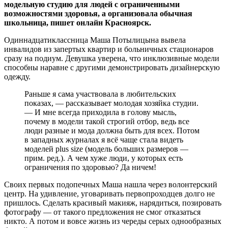
модельную студию для людей с ограниченными
возможностями здоровья, а организовала обычная
школьница, пишет онлайн Красноярск.
Одиннадцатиклассница Маша Потылицына вывела
инвалидов из запертых квартир и больничных стационаров
сразу на подиум. Девушка уверена, что инклюзивные модели
способны наравне с другими демонстрировать дизайнерскую
одежду.
Раньше я сама участвовала в любительских
показах, — рассказывает молодая хозяйка студии.
— И мне всегда приходила в голову мысль,
почему в модели такой строгий отбор, ведь все
люди разные и мода должна быть для всех. Потом
в западных журналах я всё чаще стала видеть
моделей plus size (модель больших размеров —
прим. ред.). А чем хуже люди, у которых есть
ограничения по здоровью? Да ничем!
Своих первых подопечных Маша нашла через волонтерский
центр. На удивление, уговаривать первопроходцев долго не
пришлось. Сделать красивый макияж, нарядиться, позировать
фотографу — от такого предложения не смог отказаться
никто. А потом и вовсе жизнь из череды серых однообразных