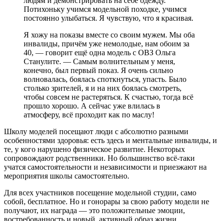
людям и демонстрировать на себе одежду.
Потихоньку учимся модельной походке, учимся
постоянно улыбаться. Я чувствую, что я красивая.
Я хожу на показы вместе со своим мужем. Мы оба
инвалиды, причём уже немолодые, нам обоим за
40, — говорит ещё одна модель с ОВЗ Ольга
Станулите. — Самым волнительным у меня,
конечно, был первый показ. Я очень сильно
волновалась, боялась споткнуться, упасть. Было
столько зрителей, я и на них боялась смотреть,
чтобы совсем не растеряться. К счастью, тогда всё
прошло хорошо. А сейчас уже влилась в
атмосферу, всё проходит как по маслу!
Школу моделей посещают люди с абсолютно разными
особенностями здоровья: есть здесь и ментальные инвалиды, и
те, у кого нарушено физическое развитие. Некоторых
сопровождают родственники. Но большинство всё-таки
учатся самостоятельности и независимости и приезжают на
мероприятия школы самостоятельно.
Для всех участников посещение модельной студии, само
собой, бесплатное. Но и гонорары за свою работу модели не
получают, их награда — это положительные эмоции,
востребованность и новый, активный образ жизни.