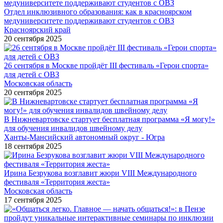
Отдел инклюзивного образования: как в красноярском
медуниверситете поддерживают студентов с ОВЗ
Красноярский край
20 сентября 2025
26 сентября в Москве пройдёт III фестиваль «Герои спорта»
для детей с ОВЗ
Московская область
20 сентября 2025
В Нижневартовске стартует бесплатная программа «Я могу!»
для обучения инвалидов швейному делу
Ханты-Мансийский автономный округ - Югра
18 сентября 2025
Ирина Безрукова возглавит жюри VIII Международного
фестиваля «Территория жеста»
Московская область
17 сентября 2025