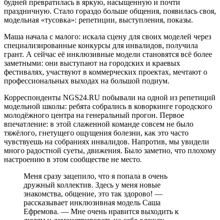
будней превратилась в яркую, насыщенную и почти
праздничную. Стало гораздо больше общения, появилась своя,
модельная «тусовка»: репетиции, выступления, показы.
Маша начала с малого: искала сцену для своих моделей через
специализированные конкурсы для инвалидов, получила
грант. А сейчас её инклюзивные модели становятся всё более
заметными: они выступают на городских и краевых
фестивалях, участвуют в коммерческих проектах, мечтают о
профессиональных выходах на большой подиум.
Корреспонденты NGS24.RU побывали на одной из репетиций
модельной школы: ребята собрались в коворкинге городского
молодёжного центра на генеральный прогон. Первое
впечатление: в этой слаженной команде совсем не было
тяжёлого, гнетущего ощущения болезни, как это часто
чувствуешь на собраниях инвалидов. Напротив, мы увидели
много радостной суеты, движения. Было заметно, что плохому
настроению в этом сообществе не место.
Меня сразу зацепило, что я попала в очень
дружный коллектив. Здесь у меня новые
знакомства, общение, это так здорово! —
рассказывает инклюзивная модель Саша
Ефремова. — Мне очень нравится выходить к