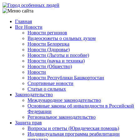
Перейти
к
основному
Главная
содержанию
Все Новости
Main
Новости регионов
navigation
Видеосюжеты о сильных духом
Новости Белорецка
Новости (Здоровье)
Новости (Льготы и пособие)
Новости (наука и техника)
Новости (Общество)
Новости
Новости Республики Башкортостан
Спортивные новости
Статьи о сильных
Законодательство
Международное законодательство
Основные законы об инвалидности в Российской
Федерации
Региональное законодательство
Защита прав
Вопросы и ответы (Юридическая помощь)
Индивидуальная программа реабилитации
инвалида