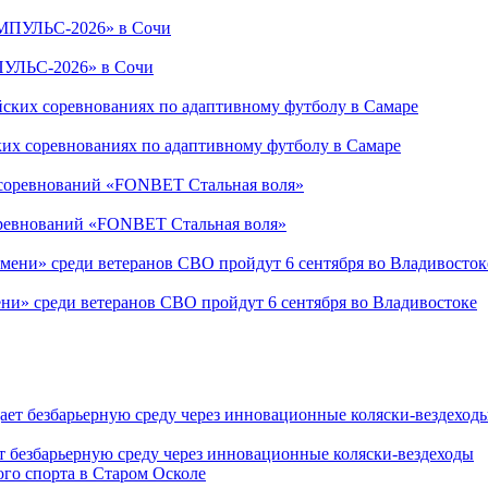
ПУЛЬС-2026» в Сочи
ких соревнованиях по адаптивному футболу в Самаре
соревнований «FONBET Стальная воля»
ни» среди ветеранов СВО пройдут 6 сентября во Владивостоке
т безбарьерную среду через инновационные коляски-вездеходы