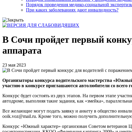
Порядок проведения медико-социальной экспертизы
При каких заболеваниях дают инвалидность?
В Сочи пройдет первый конку
аппарата
23 мая 2023
Организаторы конкурса водительского мастерства «Южный х
участию в конкурсе приглашаются автолюбители со всего г
Конкурс будет состоять из двух этапов. На первом этапе учас
автодроме, выполняя такие задания, как «змейка», параллельна
Все желающие могут подать заявку и анкету в общество инвали
ooik.voz@mail.ru. Кроме того, можно получить дополнительну
Конкурс «Южный характер» организован Советом ветеранов Ц
госавтоинспекции, ККОО «Федерация картинга-2009» и центра