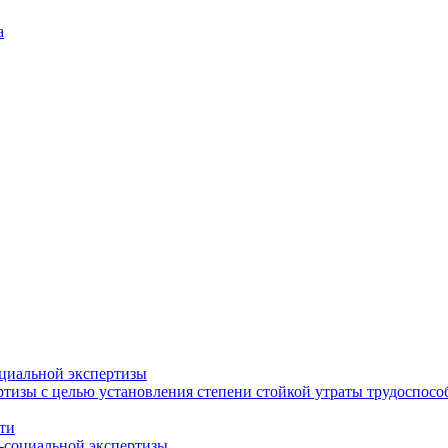
а
циальной экспертизы
тизы с целью установления степени стойкой утраты трудоспособ
ти
-социальной экспертизы