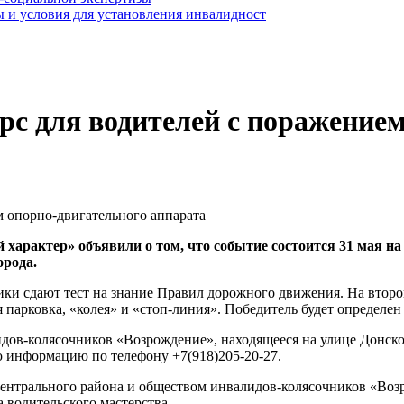
 и условия для установления инвалидност
рс для водителей с поражение
арактер» объявили о том, что событие состоится 31 мая на
орода.
тники сдают тест на знание Правил дорожного движения. На втор
я парковка, «колея» и «стоп-линия». Победитель будет определен
дов-колясочников «Возрождение», находящееся на улице Донской
ю информацию по телефону +7(918)205-20-27.
ентрального района и обществом инвалидов-колясочников «Воз
 водительского мастерства.