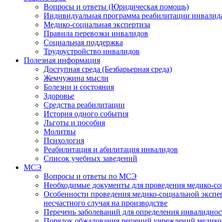
Вопросы и ответы (Юридическая помощь)
Индивидуальная программа реабилитации инвалид
Медико-социальная экспертиза
Правила перевозки инвалидов
Социальная поддержка
Трудоустройство инвалидов
Полезная информация
Доступная среда (Безбарьерная среда)
Жемчужина мысли
Болезни и состояния
Здоровье
Средства реабилитации
История одного события
Льготы и пособия
Молитвы
Психология
Реабилитация и абилитация инвалидов
Список учебных заведений
МСЭ
Вопросы и ответы по МСЭ
Необходимые документы для проведения медико-со
Особенности проведения медико-социальной экспер
несчастного случая на производстве
Перечень заболеваний для определения инвалиднос
Порядок обжалования решений учреждений медико