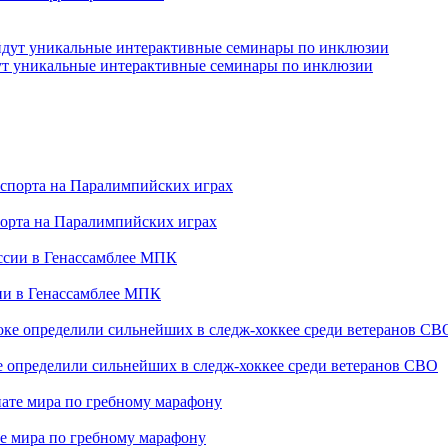
йдут уникальные интерактивные семинары по инклюзии
порта на Паралимпийских играх
сии в Генассамблее МПК
е определили сильнейших в следж-хоккее среди ветеранов СВО
е мира по гребному марафону