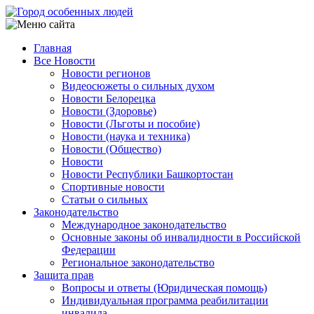
Перейти
к
основному
Главная
содержанию
Все Новости
Main
Новости регионов
navigation
Видеосюжеты о сильных духом
Новости Белорецка
Новости (Здоровье)
Новости (Льготы и пособие)
Новости (наука и техника)
Новости (Общество)
Новости
Новости Республики Башкортостан
Спортивные новости
Статьи о сильных
Законодательство
Международное законодательство
Основные законы об инвалидности в Российской
Федерации
Региональное законодательство
Защита прав
Вопросы и ответы (Юридическая помощь)
Индивидуальная программа реабилитации
инвалида