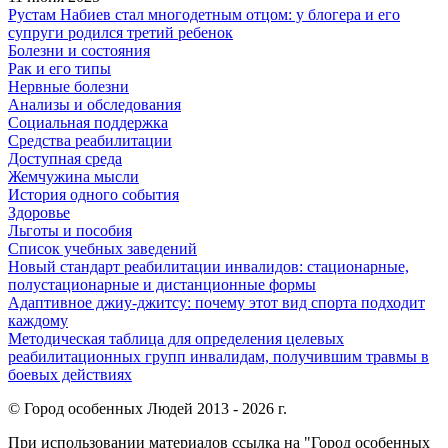
Рустам Набиев стал многодетным отцом: у блогера и его
супруги родился третий ребенок
Болезни и состояния
Рак и его типы
Нервные болезни
Анализы и обследования
Социальная поддержка
Средства реабилитации
Доступная среда
Жемчужина мысли
История одного события
Здоровье
Льготы и пособия
Список учебных заведений
Новый стандарт реабилитации инвалидов: стационарные,
полустационарные и дистанционные формы
Адаптивное джиу-джитсу: почему этот вид спорта подходит
каждому
Методическая таблица для определения целевых
реабилитационных групп инвалидам, получившим травмы в
боевых действиях
© Город особенных Людей 2013 - 2026 г.
При использовании материалов ссылка на "Город особенных