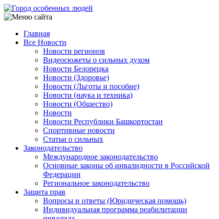
Перейти
к
основному
Главная
содержанию
Все Новости
Main
Новости регионов
navigation
Видеосюжеты о сильных духом
Новости Белорецка
Новости (Здоровье)
Новости (Льготы и пособие)
Новости (наука и техника)
Новости (Общество)
Новости
Новости Республики Башкортостан
Спортивные новости
Статьи о сильных
Законодательство
Международное законодательство
Основные законы об инвалидности в Российской
Федерации
Региональное законодательство
Защита прав
Вопросы и ответы (Юридическая помощь)
Индивидуальная программа реабилитации
инвалида