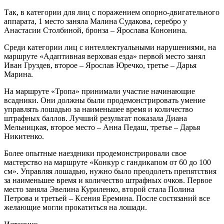
Так, в категории для лиц с поражением опорно-двигательного
аппарата, 1 место заняла Малина Судакова, серебро у
Анастасии Столбиной, бронза – Ярослава Кононина.
Среди категории лиц с интеллектуальными нарушениями, на
маршруте «Адаптивная верховая езда» первой место занял
Иван Груздев, второе – Ярослав Юречко, третье – Дарья
Марина.
На маршруте «Тропа» принимали участие начинающие
всадники. Они должны были продемонстрировать умение
управлять лошадью за наименьшее время и количество
штрафных баллов. Лучший результат показала Диана
Мельницкая, второе место – Анна Педаш, третье – Дарья
Никитенко.
Более опытные наездники продемонстрировали свое
мастерство на маршруте «Конкур с гандикапом от 60 до 100
см». Управляя лошадью, нужно было преодолеть препятствия
за наименьшее время и количество штрафных очков. Первое
место заняла Эвелина Куриленко, второй стала Полина
Петрова и третьей – Ксения Еремина. После состязаний все
желающие могли прокатиться на лошади.