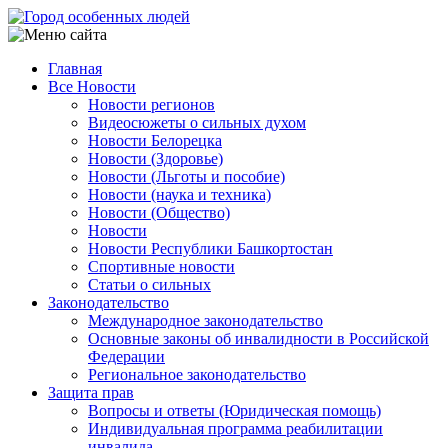
Перейти
к
основному
Главная
содержанию
Все Новости
Main
Новости регионов
navigation
Видеосюжеты о сильных духом
Новости Белорецка
Новости (Здоровье)
Новости (Льготы и пособие)
Новости (наука и техника)
Новости (Общество)
Новости
Новости Республики Башкортостан
Спортивные новости
Статьи о сильных
Законодательство
Международное законодательство
Основные законы об инвалидности в Российской
Федерации
Региональное законодательство
Защита прав
Вопросы и ответы (Юридическая помощь)
Индивидуальная программа реабилитации
инвалида