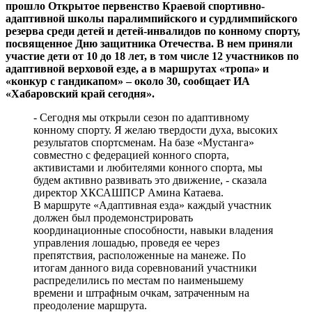
прошло Открытое первенство Краевой спортивно-
адаптивной школы паралимпийского и сурдлимпийского
резерва среди детей и детей-инвалидов по конному спорту,
посвященное Дню защитника Отечества. В нем приняли
участие дети от 10 до 18 лет, в том числе 12 участников по
адаптивной верховой езде, а в маршрутах «тропа» и
«конкур с гандикапом» – около 30, сообщает ИА
«Хабаровский край сегодня».
- Сегодня мы открыли сезон по адаптивному
конному спорту. Я желаю твердости духа, высоких
результатов спортсменам. На базе «Мустанга»
совместно с федерацией конного спорта,
активистами и любителями конного спорта, мы
будем активно развивать это движение, - сказала
директор ХКСАШПСР Амина Катаева.
В маршруте «Адаптивная езда» каждый участник
должен был продемонстрировать
координационные способности, навыки владения
управления лошадью, проведя ее через
препятствия, расположенные на манеже. По
итогам данного вида соревнований участники
распределились по местам по наименьшему
времени и штрафным очкам, затраченным на
преодоление маршрута.