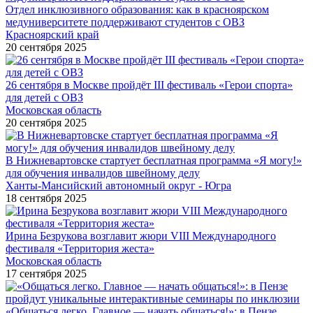
Отдел инклюзивного образования: как в красноярском
медуниверситете поддерживают студентов с ОВЗ
Красноярский край
20 сентября 2025
26 сентября в Москве пройдёт III фестиваль «Герои спорта»
для детей с ОВЗ
Московская область
20 сентября 2025
В Нижневартовске стартует бесплатная программа «Я могу!»
для обучения инвалидов швейному делу
Ханты-Мансийский автономный округ - Югра
18 сентября 2025
Ирина Безрукова возглавит жюри VIII Международного
фестиваля «Территория жеста»
Московская область
17 сентября 2025
«Общаться легко. Главное — начать общаться!»: в Пензе