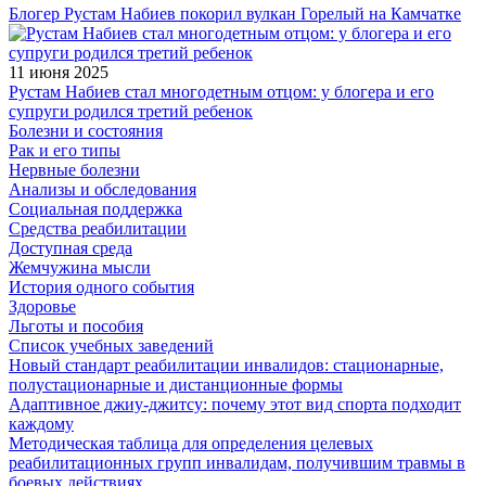
Блогер Рустам Набиев покорил вулкан Горелый на Камчатке
11 июня 2025
Рустам Набиев стал многодетным отцом: у блогера и его
супруги родился третий ребенок
Болезни и состояния
Рак и его типы
Нервные болезни
Анализы и обследования
Социальная поддержка
Средства реабилитации
Доступная среда
Жемчужина мысли
История одного события
Здоровье
Льготы и пособия
Список учебных заведений
Новый стандарт реабилитации инвалидов: стационарные,
полустационарные и дистанционные формы
Адаптивное джиу-джитсу: почему этот вид спорта подходит
каждому
Методическая таблица для определения целевых
реабилитационных групп инвалидам, получившим травмы в
боевых действиях