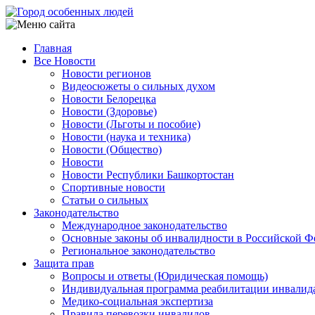
Перейти
к
основному
Главная
содержанию
Все Новости
Main
Новости регионов
navigation
Видеосюжеты о сильных духом
Новости Белорецка
Новости (Здоровье)
Новости (Льготы и пособие)
Новости (наука и техника)
Новости (Общество)
Новости
Новости Республики Башкортостан
Спортивные новости
Статьи о сильных
Законодательство
Международное законодательство
Основные законы об инвалидности в Российской Ф
Региональное законодательство
Защита прав
Вопросы и ответы (Юридическая помощь)
Индивидуальная программа реабилитации инвалид
Медико-социальная экспертиза
Правила перевозки инвалидов