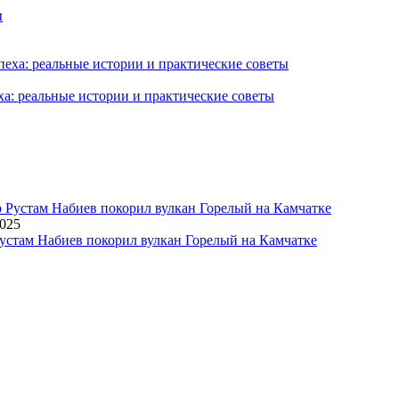
ха: реальные истории и практические советы
2025
устам Набиев покорил вулкан Горелый на Камчатке