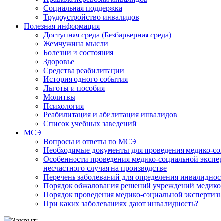
Социальная поддержка
Трудоустройство инвалидов
Полезная информация
Доступная среда (Безбарьерная среда)
Жемчужина мысли
Болезни и состояния
Здоровье
Средства реабилитации
История одного события
Льготы и пособия
Молитвы
Психология
Реабилитация и абилитация инвалидов
Список учебных заведений
МСЭ
Вопросы и ответы по МСЭ
Необходимые документы для проведения медико-со
Особенности проведения медико-социальной экспер
несчастного случая на производстве
Перечень заболеваний для определения инвалиднос
Порядок обжалования решений учреждений медико
Порядок проведения медико-социальной экспертизы
При каких заболеваниях дают инвалидность?