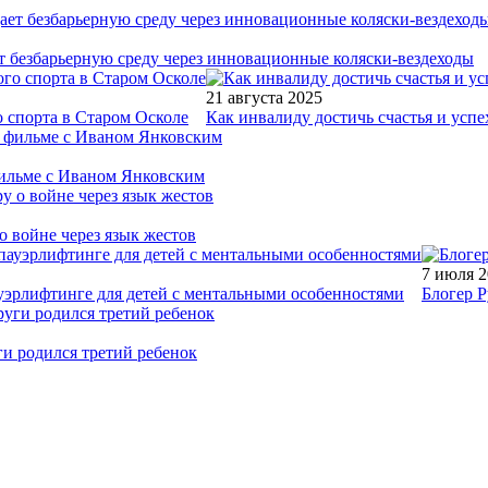
т безбарьерную среду через инновационные коляски-вездеходы
21 августа 2025
 спорта в Старом Осколе
Как инвалиду достичь счастья и успе
фильме с Иваном Янковским
о войне через язык жестов
7 июля 
уэрлифтинге для детей с ментальными особенностями
Блогер Р
ги родился третий ребенок