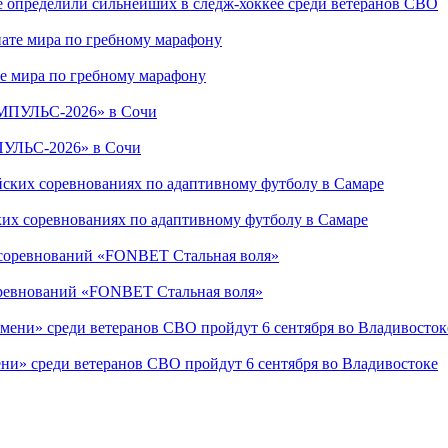
е определили сильнейших в следж-хоккее среди ветеранов СВО
е мира по гребному марафону
ПУЛЬС-2026» в Сочи
ких соревнованиях по адаптивному футболу в Самаре
соревнований «FONBET Стальная воля»
ни» среди ветеранов СВО пройдут 6 сентября во Владивостоке