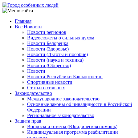
Перейти
к
основному
Главная
содержанию
Все Новости
Main
Новости регионов
navigation
Видеосюжеты о сильных духом
Новости Белорецка
Новости (Здоровье)
Новости (Льготы и пособие)
Новости (наука и техника)
Новости (Общество)
Новости
Новости Республики Башкортостан
Спортивные новости
Статьи о сильных
Законодательство
Международное законодательство
Основные законы об инвалидности в Российской
Федерации
Региональное законодательство
Защита прав
Вопросы и ответы (Юридическая помощь)
Индивидуальная программа реабилитации
инвалида