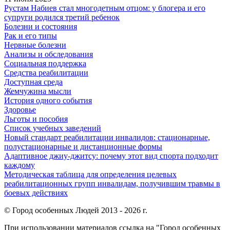
Рустам Набиев стал многодетным отцом: у блогера и его
супруги родился третий ребенок
Болезни и состояния
Рак и его типы
Нервные болезни
Анализы и обследования
Социальная поддержка
Средства реабилитации
Доступная среда
Жемчужина мысли
История одного события
Здоровье
Льготы и пособия
Список учебных заведений
Новый стандарт реабилитации инвалидов: стационарные,
полустационарные и дистанционные формы
Адаптивное джиу-джитсу: почему этот вид спорта подходит
каждому
Методическая таблица для определения целевых
реабилитационных групп инвалидам, получившим травмы в
боевых действиях
© Город особенных Людей 2013 - 2026 г.
При использовании материалов ссылка на "Город особенных