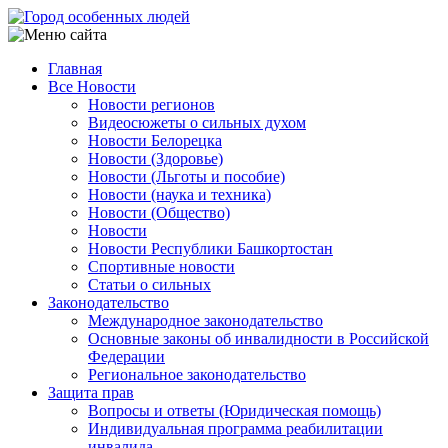
Перейти
к
основному
Главная
содержанию
Все Новости
Main
Новости регионов
navigation
Видеосюжеты о сильных духом
Новости Белорецка
Новости (Здоровье)
Новости (Льготы и пособие)
Новости (наука и техника)
Новости (Общество)
Новости
Новости Республики Башкортостан
Спортивные новости
Статьи о сильных
Законодательство
Международное законодательство
Основные законы об инвалидности в Российской
Федерации
Региональное законодательство
Защита прав
Вопросы и ответы (Юридическая помощь)
Индивидуальная программа реабилитации
инвалида