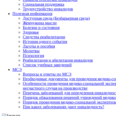
Социальная поддержка
Трудоустройство инвалидов
Полезная информация
Доступная среда (Безбарьерная среда)
Жемчужина мысли
Болезни и состояния
Здоровье
Средства реабилитации
История одного события
Льготы и пособия
Молитвы
Психология
Реабилитация и абилитация инвалидов
Список учебных заведений
МСЭ
Вопросы и ответы по МСЭ
Необходимые документы для проведения медико-со
Особенности проведения медико-социальной экспер
несчастного случая на производстве
Перечень заболеваний для определения инвалиднос
Порядок обжалования решений учреждений медико
Порядок проведения медико-социальной экспертизы
При каких заболеваниях дают инвалидность?