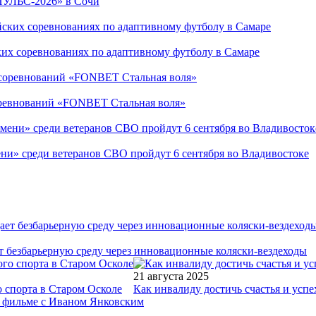
ПУЛЬС-2026» в Сочи
ких соревнованиях по адаптивному футболу в Самаре
соревнований «FONBET Стальная воля»
ни» среди ветеранов СВО пройдут 6 сентября во Владивостоке
т безбарьерную среду через инновационные коляски-вездеходы
21 августа 2025
 спорта в Старом Осколе
Как инвалиду достичь счастья и успе