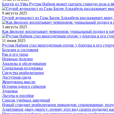
Блогер из Уфы Рустам Набиев может сыграть главную роль в 
9 августа 2025
Глухой журналист из Газы Басем Альхабель рассказывает миру 
3 августа 2025
Как филолог воспитывает чемпионов: уникальный подход в па
11 июня 2025
Рустам Набиев стал многодетным отцом: у блогера и его супру
Болезни и состояния
Рак и его типы
Нервные болезни
Анализы и обследования
Социальная поддержка
Средства реабилитации
Доступная среда
Жемчужина мысли
История одного события
Здоровье
Льготы и пособия
Список учебных заведений
Новый стандарт реабилитации инвалидов: стационарные, пол
Адаптивное джиу-джитсу: почему этот вид спорта подходит к
Методическая таблица для определения целевых реабилитаци