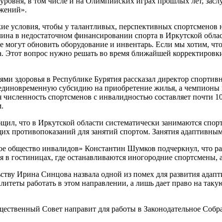
 уровня, в том числе и на Олимпийских играх прошлых лет, зас
ижений».
ие условия, чтобы у талантливых, перспективных спортсменов 
ина в недостаточном финансировании спорта в Иркутской област
не могут обновить оборудование и инвентарь. Если мы хотим, ч
. Этот вопрос нужно решать во время ближайшей корректировки 
ми здоровья в Республике Бурятия рассказал директор спорти
диновременную субсидию на приобретение жилья, а чемпионы 
сленность спортсменов с инвалидностью составляет почти 10 т
.
бщил, что в Иркутской области систематически занимаются спор
щих противопоказаний для занятий спортом. Занятия адаптивным
ое общество инвалидов» Константин Шумков подчеркнул, что р
я в гостиницах, где останавливаются иногородние спортсмены, 
ьству Ирина Синцова назвала одной из помех для развития адап
итеты работать в этом направлении, а лишь дает право на такую
щественный Совет направит для работы в Законодательное Собр