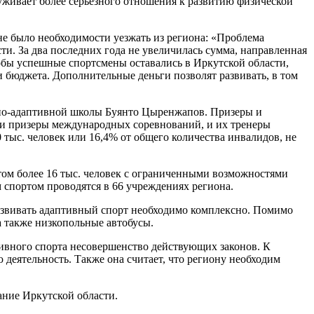
луживает более серьезного отношения к развитию физической
не было необходимости уезжать из региона: «Проблема
и. За два последних года не увеличилась сумма, направленная
тобы успешные спортсмены оставались в Иркутской области,
бюджета. Дополнительные деньги позволят развивать, в том
вно-адаптивной школы Буянто Цыренжапов. Призеры и
и призеры международных соревнований, и их тренеры
ыс. человек или 16,4% от общего количества инвалидов, не
том более 16 тыс. человек с ограниченными возможностями
 спортом проводятся в 66 учреждениях региона.
азвивать адаптивный спорт необходимо комплексно. Помимо
а также низкопольные автобусы.
тивного спорта несовершенство действующих законов. К
 деятельность. Также она считает, что региону необходим
ание Иркутской области.