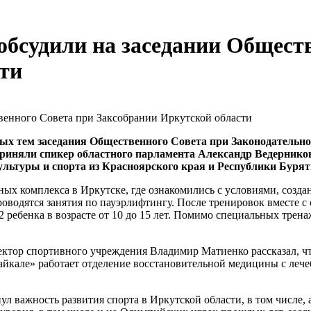
обсудили на заседании Общест
ти
ных тем заседания Общественного Совета при Законодательн
приняли спикер областного парламента Александр Ведернико
ультуры и спорта из Красноярского края и Республики Бурят
ных комплекса в Иркутске, где ознакомились с условиями, соз
роводятся занятия по пауэрлифтингу. После тренировок вместе 
 ребенка в возрасте от 10 до 15 лет. Помимо специальных трена
ктор спортивного учреждения Владимир Матиенко рассказал, чт
«Байкале» работает отделение восстановительной медицины с л
л важность развития спорта в Иркутской области, в том числе,