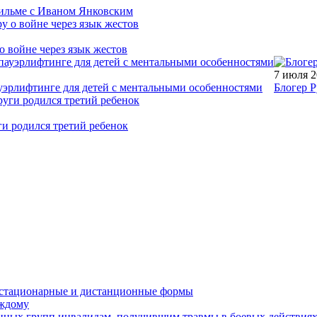
фильме с Иваном Янковским
о войне через язык жестов
7 июля 
уэрлифтинге для детей с ментальными особенностями
Блогер Р
ги родился третий ребенок
устационарные и дистанционные формы
аждому
онных групп инвалидам, получившим травмы в боевых действия