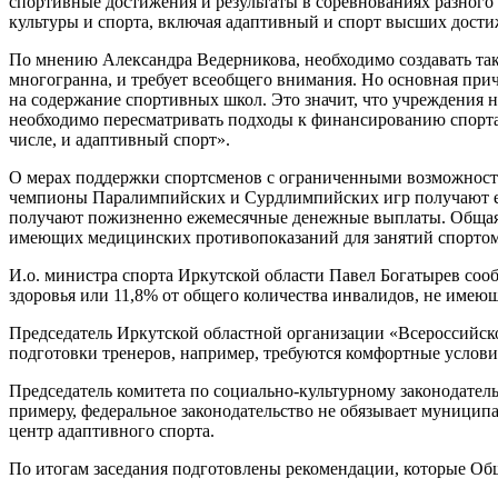
спортивные достижения и результаты в соревнованиях разного
культуры и спорта, включая адаптивный и спорт высших дост
По мнению Александра Ведерникова, необходимо создавать так
многогранна, и требует всеобщего внимания. Но основная прич
на содержание спортивных школ. Это значит, что учреждения 
необходимо пересматривать подходы к финансированию спорта
числе, и адаптивный спорт».
О мерах поддержки спортсменов с ограниченными возможностя
чемпионы Паралимпийских и Сурдлимпийских игр получают е
получают пожизненно ежемесячные денежные выплаты. Общая чи
имеющих медицинских противопоказаний для занятий спортом
И.о. министра спорта Иркутской области Павел Богатырев соо
здоровья или 11,8% от общего количества инвалидов, не имею
Председатель Иркутской областной организации «Всероссийск
подготовки тренеров, например, требуются комфортные услови
Председатель комитета по социально-культурному законодател
примеру, федеральное законодательство не обязывает муниципал
центр адаптивного спорта.
По итогам заседания подготовлены рекомендации, которые Об