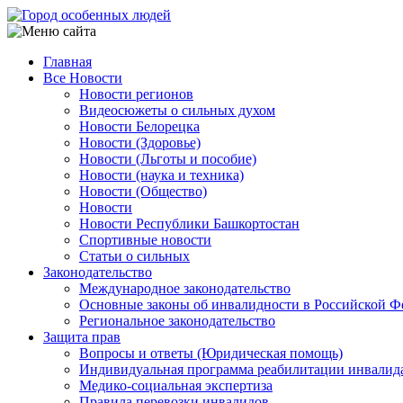
Перейти
к
основному
Главная
содержанию
Все Новости
Main
Новости регионов
navigation
Видеосюжеты о сильных духом
Новости Белорецка
Новости (Здоровье)
Новости (Льготы и пособие)
Новости (наука и техника)
Новости (Общество)
Новости
Новости Республики Башкортостан
Спортивные новости
Статьи о сильных
Законодательство
Международное законодательство
Основные законы об инвалидности в Российской Ф
Региональное законодательство
Защита прав
Вопросы и ответы (Юридическая помощь)
Индивидуальная программа реабилитации инвалид
Медико-социальная экспертиза
Правила перевозки инвалидов