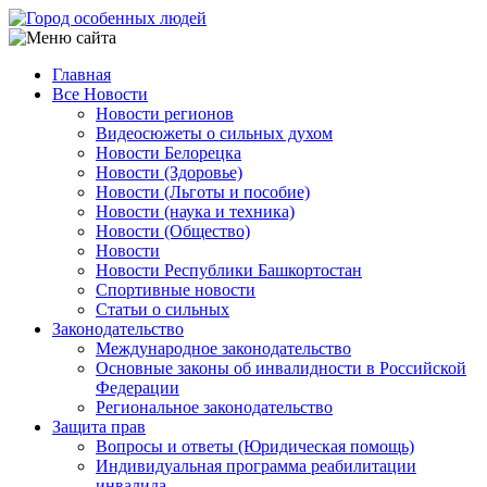
Перейти
к
основному
Главная
содержанию
Все Новости
Main
Новости регионов
navigation
Видеосюжеты о сильных духом
Новости Белорецка
Новости (Здоровье)
Новости (Льготы и пособие)
Новости (наука и техника)
Новости (Общество)
Новости
Новости Республики Башкортостан
Спортивные новости
Статьи о сильных
Законодательство
Международное законодательство
Основные законы об инвалидности в Российской
Федерации
Региональное законодательство
Защита прав
Вопросы и ответы (Юридическая помощь)
Индивидуальная программа реабилитации
инвалида