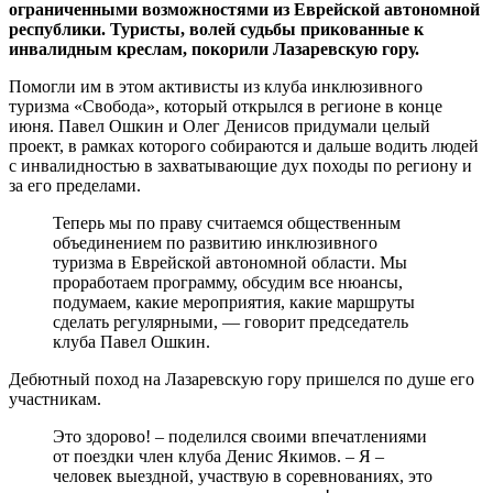
ограниченными возможностями из Еврейской автономной
республики. Туристы, волей судьбы прикованные к
инвалидным креслам, покорили Лазаревскую гору.
Помогли им в этом активисты из клуба инклюзивного
туризма «Свобода», который открылся в регионе в конце
июня. Павел Ошкин и Олег Денисов придумали целый
проект, в рамках которого собираются и дальше водить людей
с инвалидностью в захватывающие дух походы по региону и
за его пределами.
Теперь мы по праву считаемся общественным
объединением по развитию инклюзивного
туризма в Еврейской автономной области. Мы
проработаем программу, обсудим все нюансы,
подумаем, какие мероприятия, какие маршруты
сделать регулярными, — говорит председатель
клуба Павел Ошкин.
Дебютный поход на Лазаревскую гору пришелся по душе его
участникам.
Это здорово! – поделился своими впечатлениями
от поездки член клуба Денис Якимов. – Я –
человек выездной, участвую в соревнованиях, это