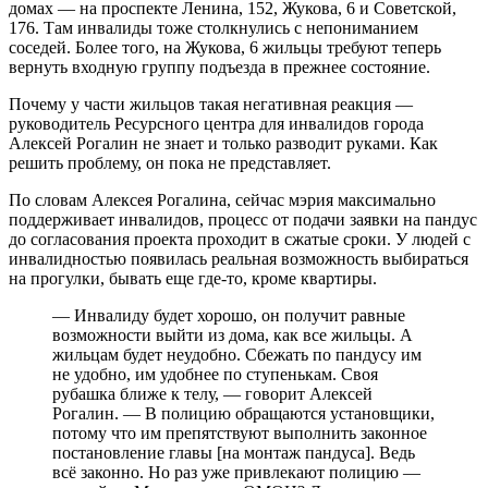
домах — на проспекте Ленина, 152, Жукова, 6 и Советской,
176. Там инвалиды тоже столкнулись с непониманием
соседей. Более того, на Жукова, 6 жильцы требуют теперь
вернуть входную группу подъезда в прежнее состояние.
Почему у части жильцов такая негативная реакция —
руководитель Ресурсного центра для инвалидов города
Алексей Рогалин не знает и только разводит руками. Как
решить проблему, он пока не представляет.
По словам Алексея Рогалина, сейчас мэрия максимально
поддерживает инвалидов, процесс от подачи заявки на пандус
до согласования проекта проходит в сжатые сроки. У людей с
инвалидностью появилась реальная возможность выбираться
на прогулки, бывать еще где-то, кроме квартиры.
— Инвалиду будет хорошо, он получит равные
возможности выйти из дома, как все жильцы. А
жильцам будет неудобно. Сбежать по пандусу им
не удобно, им удобнее по ступенькам. Своя
рубашка ближе к телу, — говорит Алексей
Рогалин. — В полицию обращаются установщики,
потому что им препятствуют выполнить законное
постановление главы [на монтаж пандуса]. Ведь
всё законно. Но раз уже привлекают полицию —