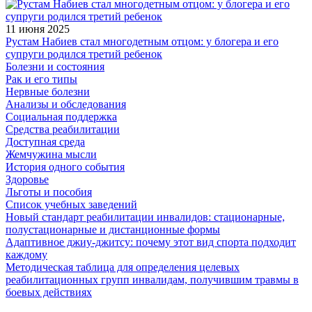
11 июня 2025
Рустам Набиев стал многодетным отцом: у блогера и его
супруги родился третий ребенок
Болезни и состояния
Рак и его типы
Нервные болезни
Анализы и обследования
Социальная поддержка
Средства реабилитации
Доступная среда
Жемчужина мысли
История одного события
Здоровье
Льготы и пособия
Список учебных заведений
Новый стандарт реабилитации инвалидов: стационарные,
полустационарные и дистанционные формы
Адаптивное джиу-джитсу: почему этот вид спорта подходит
каждому
Методическая таблица для определения целевых
реабилитационных групп инвалидам, получившим травмы в
боевых действиях