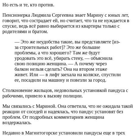
Но есть и те, кто против.
Пенсионерка Людмила Сергеевна знает Марину с юных лет,
говорит, что сострадает ей, но считает, что та не нуждается в
спуске, ведь всё равно выбирается из квартиры только с
родителями и братом.
— Это же неудобства такие, вы представляете [из-
за строительных работ]? Это же большие
проблемы, а что хорошего? Там же будут
уродовать это всё, убирать стену, — объяснила
свою позицию женщина. — А почему через
балкон нельзя сделать? Она на втором этаже
живет. Или — в лифт заехала на коляске, спустили
ее, посадили на машину и повезли за город.
Столкновение жильцов, недовольных установкой пандуса с
рабочими, привело к вызову полиции.
Мы связались с Мариной. Она ответила, что не ожидала такой
реакции от соседей и надеялась, что пандус установят без
проблем. От подробных комментариев женщина
воздержалась.
Недавно в Магнитогорске установили пандусы еще в трех