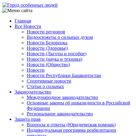
Перейти
к
основному
Главная
содержанию
Все Новости
Main
Новости регионов
navigation
Видеосюжеты о сильных духом
Новости Белорецка
Новости (Здоровье)
Новости (Льготы и пособие)
Новости (наука и техника)
Новости (Общество)
Новости
Новости Республики Башкортостан
Спортивные новости
Статьи о сильных
Законодательство
Международное законодательство
Основные законы об инвалидности в Российской
Федерации
Региональное законодательство
Защита прав
Вопросы и ответы (Юридическая помощь)
Индивидуальная программа реабилитации
инвалида