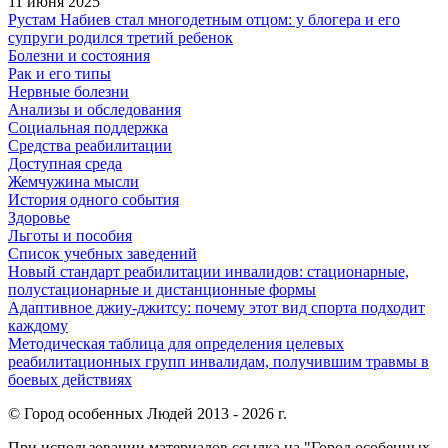
11 июня 2025
Рустам Набиев стал многодетным отцом: у блогера и его
супруги родился третий ребенок
Болезни и состояния
Рак и его типы
Нервные болезни
Анализы и обследования
Социальная поддержка
Средства реабилитации
Доступная среда
Жемчужина мысли
История одного события
Здоровье
Льготы и пособия
Список учебных заведений
Новый стандарт реабилитации инвалидов: стационарные,
полустационарные и дистанционные формы
Адаптивное джиу-джитсу: почему этот вид спорта подходит
каждому
Методическая таблица для определения целевых
реабилитационных групп инвалидам, получившим травмы в
боевых действиях
© Город особенных Людей 2013 - 2026 г.
При использовании материалов ссылка на "Город особенных