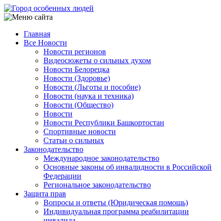
Перейти
к
основному
Главная
содержанию
Все Новости
Main
Новости регионов
navigation
Видеосюжеты о сильных духом
Новости Белорецка
Новости (Здоровье)
Новости (Льготы и пособие)
Новости (наука и техника)
Новости (Общество)
Новости
Новости Республики Башкортостан
Спортивные новости
Статьи о сильных
Законодательство
Международное законодательство
Основные законы об инвалидности в Российской
Федерации
Региональное законодательство
Защита прав
Вопросы и ответы (Юридическая помощь)
Индивидуальная программа реабилитации
инвалида