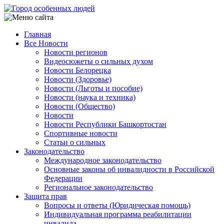
Перейти
к
основному
Главная
содержанию
Все Новости
Main
Новости регионов
navigation
Видеосюжеты о сильных духом
Новости Белорецка
Новости (Здоровье)
Новости (Льготы и пособие)
Новости (наука и техника)
Новости (Общество)
Новости
Новости Республики Башкортостан
Спортивные новости
Статьи о сильных
Законодательство
Международное законодательство
Основные законы об инвалидности в Российской
Федерации
Региональное законодательство
Защита прав
Вопросы и ответы (Юридическая помощь)
Индивидуальная программа реабилитации
инвалида