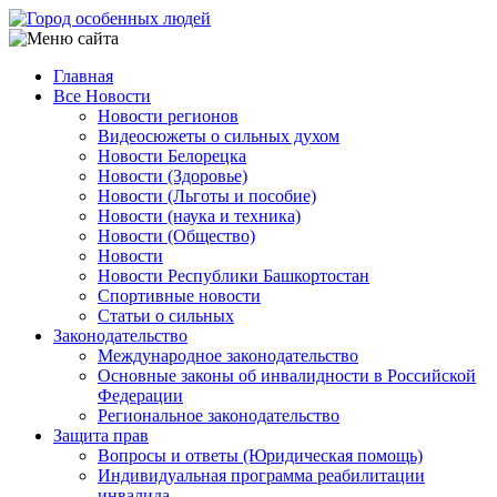
Перейти
к
основному
Главная
содержанию
Все Новости
Main
Новости регионов
navigation
Видеосюжеты о сильных духом
Новости Белорецка
Новости (Здоровье)
Новости (Льготы и пособие)
Новости (наука и техника)
Новости (Общество)
Новости
Новости Республики Башкортостан
Спортивные новости
Статьи о сильных
Законодательство
Международное законодательство
Основные законы об инвалидности в Российской
Федерации
Региональное законодательство
Защита прав
Вопросы и ответы (Юридическая помощь)
Индивидуальная программа реабилитации
инвалида