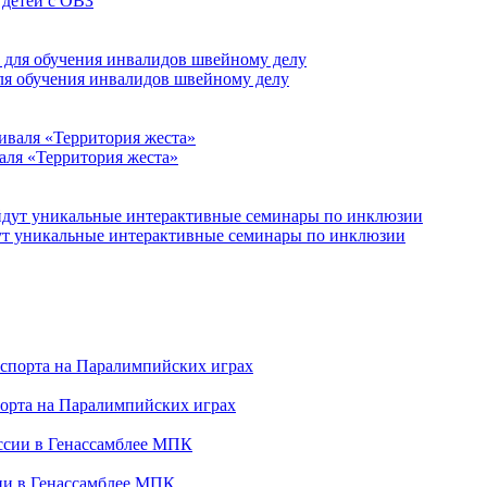
 детей с ОВЗ
для обучения инвалидов швейному делу
аля «Территория жеста»
йдут уникальные интерактивные семинары по инклюзии
порта на Паралимпийских играх
сии в Генассамблее МПК