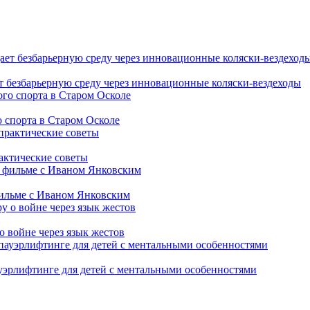
т безбарьерную среду через инновационные коляски-вездеходы
 спорта в Старом Осколе
рактические советы
фильме с Иваном Янковским
о войне через язык жестов
уэрлифтинге для детей с ментальными особенностями