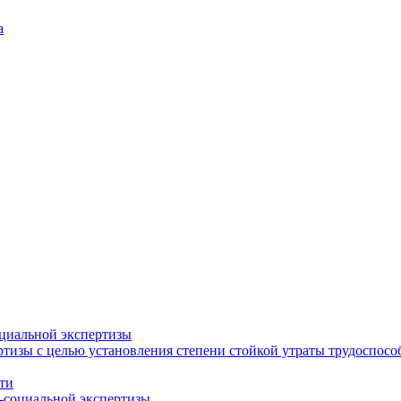
а
циальной экспертизы
тизы с целью установления степени стойкой утраты трудоспособ
ти
-социальной экспертизы