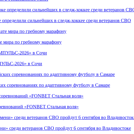
е определили сильнейших в следж-хоккее среди ветеранов СВО
е мира по гребному марафону
ПУЛЬС-2026» в Сочи
ких соревнованиях по адаптивному футболу в Самаре
соревнований «FONBET Стальная воля»
ни» среди ветеранов СВО пройдут 6 сентября во Владивостоке