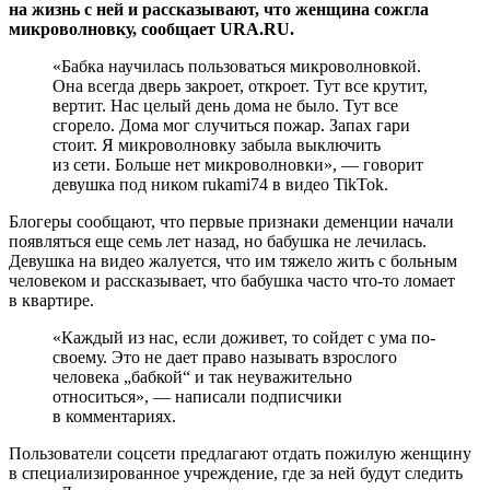
на жизнь с ней и рассказывают, что женщина сожгла
микроволновку, сообщает URA.RU.
«Бабка научилась пользоваться микроволновкой.
Она всегда дверь закроет, откроет. Тут все крутит,
вертит. Нас целый день дома не было. Тут все
сгорело. Дома мог случиться пожар. Запах гари
стоит. Я микроволновку забыла выключить
из сети. Больше нет микроволновки», — говорит
девушка под ником rukami74 в видео TikTok.
Блогеры сообщают, что первые признаки деменции начали
появляться еще семь лет назад, но бабушка не лечилась.
Девушка на видео жалуется, что им тяжело жить с больным
человеком и рассказывает, что бабушка часто что-то ломает
в квартире.
«Каждый из нас, если доживет, то сойдет с ума по-
своему. Это не дает право называть взрослого
человека „бабкой“ и так неуважительно
относиться», — написали подписчики
в комментариях.
Пользователи соцсети предлагают отдать пожилую женщину
в специализированное учреждение, где за ней будут следить