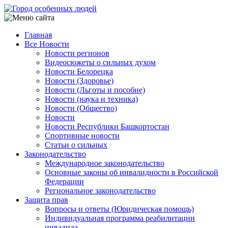
Перейти
к
основному
Главная
содержанию
Все Новости
Main
Новости регионов
navigation
Видеосюжеты о сильных духом
Новости Белорецка
Новости (Здоровье)
Новости (Льготы и пособие)
Новости (наука и техника)
Новости (Общество)
Новости
Новости Республики Башкортостан
Спортивные новости
Статьи о сильных
Законодательство
Международное законодательство
Основные законы об инвалидности в Российской
Федерации
Региональное законодательство
Защита прав
Вопросы и ответы (Юридическая помощь)
Индивидуальная программа реабилитации
инвалида