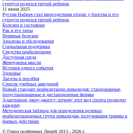
11 июня 2025
Рустам Набиев стал многодетным отцом: у блогера и его
супруги родился третий ребенок
Болезни и состояния
Рак и его типы
Нервные болезни
Анализы и обследования
Социальная поддержка
Средства реабилитации
Доступная среда
Жемчужина мысли
История одного события
Здоровье
Льготы и пособия
Список учебных заведений
Новый стандарт реабилитации инвалидов: стационарные,
полустационарные и дистанционные формы
Адаптивное джиу-джитсу: почему этот вид спорта подходит
каждому
Методическая таблица для определения целевых
реабилитационных групп инвалидам, получившим травмы в
боевых действиях
© Город особенных Людей 2013 - 2026 г.