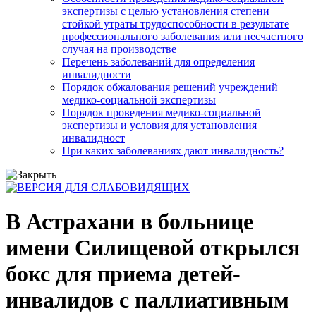
экспертизы с целью установления степени
стойкой утраты трудоспособности в результате
профессионального заболевания или несчастного
случая на производстве
Перечень заболеваний для определения
инвалидности
Порядок обжалования решений учреждений
медико-социальной экспертизы
Порядок проведения медико-социальной
экспертизы и условия для установления
инвалидност
При каких заболеваниях дают инвалидность?
В Астрахани в больнице
имени Силищевой открылся
бокс для приема детей-
инвалидов с паллиативным