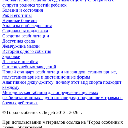
супруги родился третий ребенок
Болезни и состояния
Рак и его типы
Нервные болезни
Анализы и обследования
Социальная поддержка
Средства реабилитации
Доступная среда
Жемчужина мысли
История одного события
Здоровье
Льготы и пособия
Список учебных заведений
Новый стандарт реабилитации инвалидов: стационарные,
полустационарные и дистанционные формы
Адаптивное джиу-джитсу: почему этот вид спорта подходит
каждому
Методическая таблица для определения целевых
реабилитационных групп инвалидам, получившим травмы в
боевых действиях
© Город особенных Людей 2013 - 2026 г.
При использовании материалов ссылка на "Город особенных
людей" обязательна!