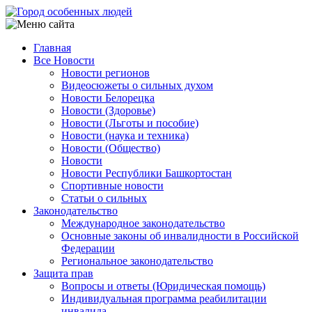
Перейти
к
основному
Главная
содержанию
Все Новости
Main
Новости регионов
navigation
Видеосюжеты о сильных духом
Новости Белорецка
Новости (Здоровье)
Новости (Льготы и пособие)
Новости (наука и техника)
Новости (Общество)
Новости
Новости Республики Башкортостан
Спортивные новости
Статьи о сильных
Законодательство
Международное законодательство
Основные законы об инвалидности в Российской
Федерации
Региональное законодательство
Защита прав
Вопросы и ответы (Юридическая помощь)
Индивидуальная программа реабилитации
инвалида