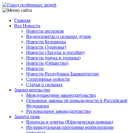
Перейти
к
основному
Главная
содержанию
Все Новости
Main
Новости регионов
navigation
Видеосюжеты о сильных духом
Новости Белорецка
Новости (Здоровье)
Новости (Льготы и пособие)
Новости (наука и техника)
Новости (Общество)
Новости
Новости Республики Башкортостан
Спортивные новости
Статьи о сильных
Законодательство
Международное законодательство
Основные законы об инвалидности в Российской
Федерации
Региональное законодательство
Защита прав
Вопросы и ответы (Юридическая помощь)
Индивидуальная программа реабилитации
инвалида