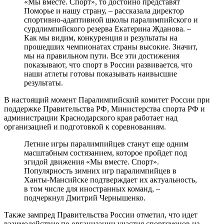
«Мы вместе. Спорт», то достойно представят
Поморье и нашу страну, – рассказала директор
спортивно-адаптивной школы паралимпийского и
сурдлимпийского резерва Екатерина Жданова. –
Как мы видим, конкуренция и результаты на
прошедших чемпионатах страны высокие. Значит,
мы на правильном пути. Все эти достижения
показывают, что спорт в России развивается, что
наши атлеты готовы показывать наивысшие
результаты.
В настоящий момент Паралимпийский комитет России при
поддержке Правительства РФ, Министерства спорта РФ и
администрации Краснодарского края работает над
организацией и подготовкой к соревнованиям.
Летние игры паралимпийцев станут еще одним
масштабным состязанием, которое пройдет под
эгидой движения «Мы вместе. Спорт».
Популярность зимних игр паралимпийцев в
Ханты-Мансийске подтверждает их актуальность,
в том числе для иностранных команд, –
подчеркнул Дмитрий Чернышенко.
Также зампред Правительства России отметил, что идет
взаимодействие по организации участия спортсменов из