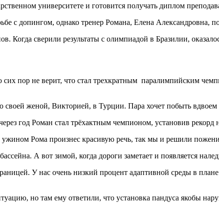
арственном университете и готовится получать диплом преподава
ьбе с допингом, однако тренер Романа, Елена Александровна, п
. Когда сверили результаты с олимпиадой в Бразилии, оказалось,
о сих пор не верит, что стал трехкратным паралимпийским чемп
со своей женой, Викторией, в Турции. Пара хочет побыть вдвоем
 через год Роман стал трёхактным чемпионом, установив рекорд 
 За ужином Рома произнес красивую речь, так мы и решили пожени
 бассейна. А вот зимой, когда дороги заметает и появляется нал
границей. У нас очень низкий процент адаптивной среды в плане 
туацию, но там ему ответили, что установка пандуса якобы нар