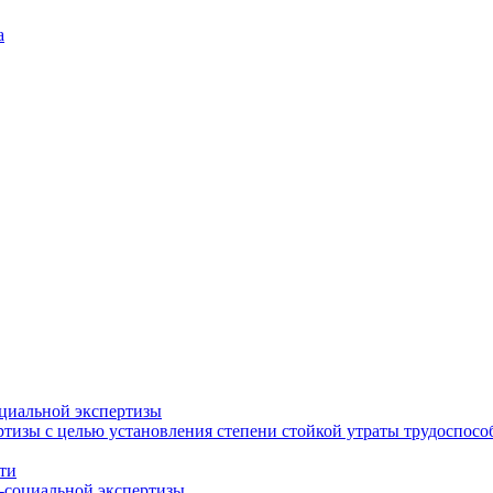
а
циальной экспертизы
тизы с целью установления степени стойкой утраты трудоспособ
ти
-социальной экспертизы