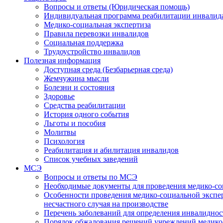
Вопросы и ответы (Юридическая помощь)
Индивидуальная программа реабилитации инвалид
Медико-социальная экспертиза
Правила перевозки инвалидов
Социальная поддержка
Трудоустройство инвалидов
Полезная информация
Доступная среда (Безбарьерная среда)
Жемчужина мысли
Болезни и состояния
Здоровье
Средства реабилитации
История одного события
Льготы и пособия
Молитвы
Психология
Реабилитация и абилитация инвалидов
Список учебных заведений
МСЭ
Вопросы и ответы по МСЭ
Необходимые документы для проведения медико-со
Особенности проведения медико-социальной экспер
несчастного случая на производстве
Перечень заболеваний для определения инвалиднос
Порядок обжалования решений учреждений медико