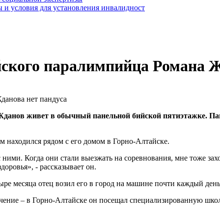
 и условия для установления инвалидност
ийского паралимпийца Романа Ж
анов живет в обычный панельной бийской пятиэтажке. Панду
ом находился рядом с его домом в Горно-Алтайске.
ними. Когда они стали выезжать на соревнования, мне тоже захоте
оровья», - рассказывает он.
ыре месяца отец возил его в город на машине почти каждый день
чение – в Горно-Алтайске он посещал специализированную школу.