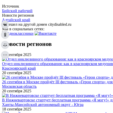
Источник
Бийский рабочий
Новости регионов
Алтайский край
Перешел на другой домен citydisabled.ru
Мы в социальных сетях:
Новости регионов
21 сентября 2025
Отдел инклюзивного образования: как в красноярском медуни
Красноярский край
20 сентября 2025
26 сентября в Москве пройдёт III фестиваль «Герои спорта» для
Московская область
20 сентября 2025
В Нижневартовске стартует бесплатная программа «Я могу!» 
Ханты-Мансийский автономный округ - Югра
18 сентября 2025