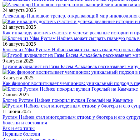
24 августа 2025
Александр Панюшов: тренер, открывающий мир инклюзивного
21 августа 2025
Как инвалиду достичь счастья и успеха: реальные истории и п
16 августа 2025
Блогер из Уфы Рустам Набиев может сыграть главную роль в 
9 августа 2025
Глухой журналист из Газы Басем Альхабель рассказывает миру 
3 августа 2025
Как филолог воспитывает чемпионов: уникальный подход в па
7 июля 2025
Блогер Рустам Набиев покорил вулкан Горелый на Камчатке
11 июня 2025
Рустам Набиев стал многодетным отцом: у блогера и его супру
Болезни и состояния
Рак и его типы
Нервные болезни
Анализы и обследования