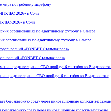
е мира по гребному марафону
ПУЛЬС-2026» в Сочи
ких соревнованиях по адаптивному футболу в Самаре
соревнований «FONBET Стальная воля»
ни» среди ветеранов СВО пройдут 6 сентября во Владивостоке
т безбарьерную среду через инновационные коляски-вездеходы