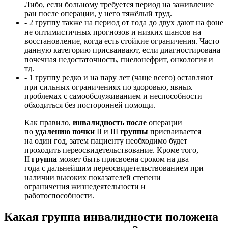
Либо, если больному требуется период на заживление
ран после операции, у него тяжёлый труд.
- 2 группу также на период от года до двух дают на фоне
не оптимистичных прогнозов и низких шансов на
восстановление, когда есть стойкие ограничения. Часто
данную категорию присваивают, если диагностирована
почечная недостаточность, пиелонефрит, онкология и
тд.
- 1 группу редко и на пару лет (чаще всего) оставляют
при сильных ограничениях по здоровью, явных
проблемах с самообслуживанием и неспособности
обходиться без посторонней помощи.
Как правило,
инвалидность
после
операции
по
удалению
почки
II и III
группы
присваивается
на один год, затем пациенту необходимо будет
проходить переосвидетельствование. Кроме того,
II
группа
может быть присвоена сроком на два
года с дальнейшим переосвидетельствованием при
наличии высоких показателей степени
ограничения жизнедеятельности и
работоспособности.
Какая группа
инвалидности
положена