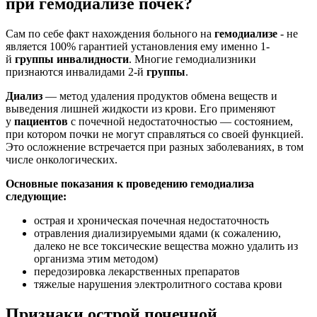
при гемодиализе
почек
?
Сам по себе факт нахождения больного на
гемодиализе
- не
является 100% гарантией установления ему именно 1-
й
группы
инвалидности
. Многие гемодиализники
признаются инвалидами 2-й
группы
.
Диализ
— метод удаления продуктов обмена веществ и
выведения лишней жидкости из крови. Его применяют
у
пациентов
с почечной недостаточностью — состоянием,
при котором почки не могут справляться со своей функцией.
Это осложнение встречается при разных заболеваниях, в том
числе онкологических.
Основные показания к проведению гемодиализа
следующие:
острая и хроническая почечная недостаточность
отравления диализируемыми ядами (к сожалению,
далеко не все токсические вещества можно удалить из
организма этим методом)
передозировка лекарственных препаратов
тяжелые нарушения электролитного состава крови
Признаки острой почечной