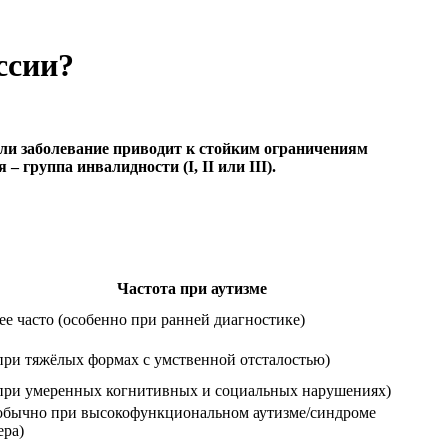
ссии?
если заболевание приводит к стойким ограничениям
 группа инвалидности (I, II или III).
Частота при аутизме
е часто (особенно при ранней диагностике)
при тяжёлых формах с умственной отсталостью)
(при умеренных когнитивных и социальных нарушениях)
(обычно при высокофункциональном аутизме/синдроме
ера)