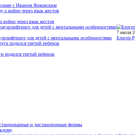
фильме с Иваном Янковским
о войне через язык жестов
7 июля 
уэрлифтинге для детей с ментальными особенностями
Блогер Р
ги родился третий ребенок
устационарные и дистанционные формы
аждому