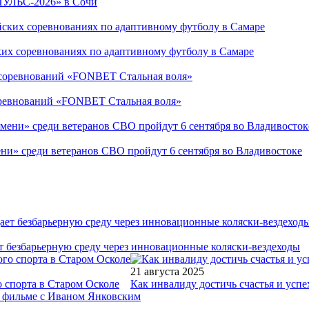
ПУЛЬС-2026» в Сочи
ких соревнованиях по адаптивному футболу в Самаре
соревнований «FONBET Стальная воля»
ни» среди ветеранов СВО пройдут 6 сентября во Владивостоке
т безбарьерную среду через инновационные коляски-вездеходы
21 августа 2025
 спорта в Старом Осколе
Как инвалиду достичь счастья и успе