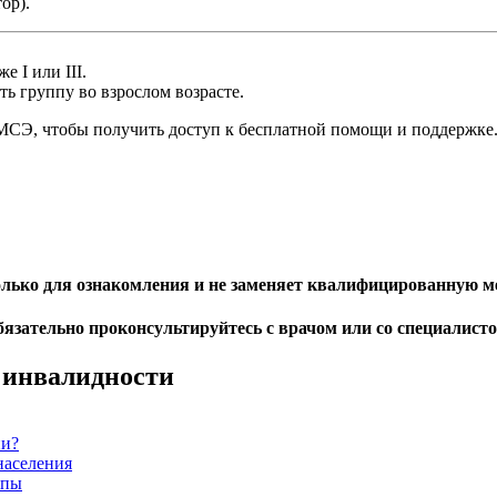
ор).
е I или III.
ь группу во взрослом возрасте.
 МСЭ, чтобы получить доступ к бесплатной помощи и поддержке
только для ознакомления и не заменяет квалифицированную 
язательно проконсультируйтесь с врачом или со специалист
 инвалидности
ии?
населения
ппы