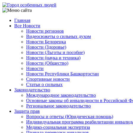
Перейти
к
основному
Главная
содержанию
Все Новости
Main
Новости регионов
navigation
Видеосюжеты о сильных духом
Новости Белорецка
Новости (Здоровье)
Новости (Льготы и пособие)
Новости (наука и техника)
Новости (Общество)
Новости
Новости Республики Башкортостан
Спортивные новости
Статьи о сильных
Законодательство
Международное законодательство
Основные законы об инвалидности в Российской Ф
Региональное законодательство
Защита прав
Вопросы и ответы (Юридическая помощь)
Индивидуальная программа реабилитации инвалид
Медико-социальная экспертиза
Правила перевозки инвалидов