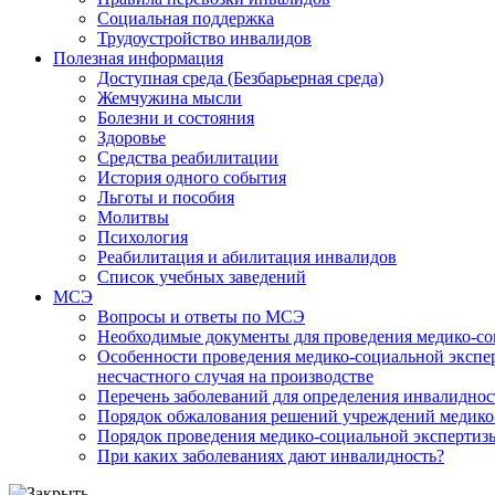
Социальная поддержка
Трудоустройство инвалидов
Полезная информация
Доступная среда (Безбарьерная среда)
Жемчужина мысли
Болезни и состояния
Здоровье
Средства реабилитации
История одного события
Льготы и пособия
Молитвы
Психология
Реабилитация и абилитация инвалидов
Список учебных заведений
МСЭ
Вопросы и ответы по МСЭ
Необходимые документы для проведения медико-со
Особенности проведения медико-социальной экспер
несчастного случая на производстве
Перечень заболеваний для определения инвалиднос
Порядок обжалования решений учреждений медико
Порядок проведения медико-социальной экспертизы
При каких заболеваниях дают инвалидность?