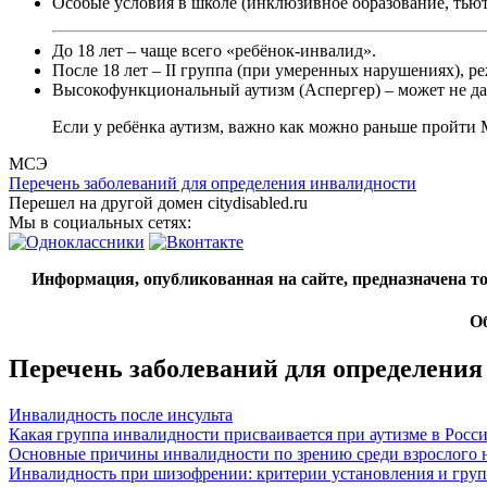
Особые условия в школе (инклюзивное образование, тьют
До 18 лет – чаще всего «ребёнок-инвалид».
После 18 лет – II группа (при умеренных нарушениях), реж
Высокофункциональный аутизм (Аспергер) – может не дат
Если у ребёнка аутизм, важно как можно раньше пройти
МСЭ
Перечень заболеваний для определения инвалидности
Перешел на другой домен citydisabled.ru
Мы в социальных сетях:
Информация, опубликованная на сайте, предназначена 
Об
Перечень заболеваний для определения
Инвалидность после инсульта
Какая группа инвалидности присваивается при аутизме в Росс
Основные причины инвалидности по зрению среди взрослого 
Инвалидность при шизофрении: критерии установления и гру