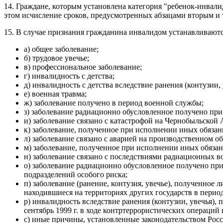
14. Граждане, которым установлена категория "ребенок-инвал
этом исчисление сроков, предусмотренных абзацами вторым и 
15. В случае признания гражданина инвалидом устанавливаю
а) общее заболевание;
б) трудовое увечье;
в) профессиональное заболевание;
г) инвалидность с детства;
д) инвалидность с детства вследствие ранения (контузии
е) военная травма;
ж) заболевание получено в период военной службы;
з) заболевание радиационно обусловленное получено пр
и) заболевание связано с катастрофой на Чернобыльской
к) заболевание, полученное при исполнении иных обязан
л) заболевание связано с аварией на производственном о
м) заболевание, полученное при исполнении иных обязан
н) заболевание связано с последствиями радиационных в
о) заболевание радиационно обусловленное получено при
подразделений особого риска;
п) заболевание (ранение, контузия, увечье), получен
находившиеся на территориях других государств в период
р) инвалидность вследствие ранения (контузии, увечья), 
сентябрь 1999 г. в ходе контртеррористических операций
с) иные причины, установленные законодательством Рос