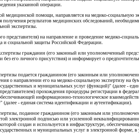
ведения указанной операции.
 медицинской помощи, направляется на медико-социальную экс
дня получения результатов медицинских обследований, необход
ьной экспертизы.
го представителя) на направление и проведение медико-социал
а и социальной защиты Российской Федерации.
экспертизы гражданин (его законный или уполномоченный предс
и без его личного присутствия) и информирует о предпочтител
спертизы подается гражданином (его законным или уполномоче
ния о направлении его на медико-социальную экспертизу на бу
ударственных и муниципальных услуг (функций)" (далее - един
представителем) прохождения процедуры регистрации в федера
 обеспечивающей информационно-технологическое взаимодейств
 (далее - единая система идентификации и аутентификации).
спертизы, поданное гражданином (его законным или уполномоче
стой электронной подписью или усиленной неквалифицированно
 которой создан и используется в инфраструктуре, обеспечива
сударственных и муниципальных услуг в электронной форме, в