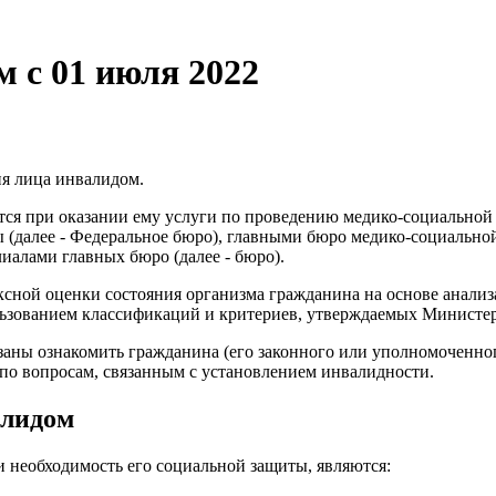
 с 01 июля 2022
ия лица инвалидом.
яется при оказании ему услуги по проведению медико-социальн
(далее - Федеральное бюро), главными бюро медико-социальной 
иалами главных бюро (далее - бюро).
ексной оценки состояния организма гражданина на основе анали
ьзованием классификаций и критериев, утверждаемых Министер
заны ознакомить гражданина (его законного или уполномоченног
 по вопросам, связанным с установлением инвалидности.
алидом
необходимость его социальной защиты, являются: