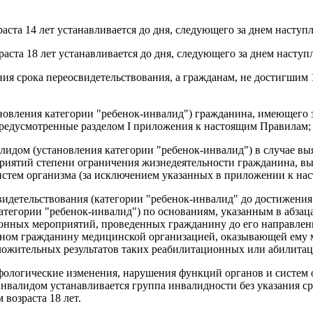
та 14 лет устанавливается до дня, следующего за днем наступле
та 18 лет устанавливается до дня, следующего за днем наступле
ия срока переосвидетельствования, а гражданам, не достигшим 1
ановления категории "ребенок-инвалид") гражданина, имеющего
предусмотренные разделом I приложения к настоящим Правилам;
алидом (установления категории "ребенок-инвалид") в случае в
риятий степени ограничения жизнедеятельности гражданина, 
стем организма (за исключением указанных в приложении к на
видетельствования (категории "ребенок-инвалид" до достижения
егории "ребенок-инвалид") по основаниям, указанным в абзаца
нных мероприятий, проведенных гражданину до его направлени
анном гражданину медицинской организацией, оказывающей ему
оложительных результатов таких реабилитационных или абилита
ологические изменения, нарушения функций органов и систем 
алидом устанавливается группа инвалидности без указания сро
 возраста 18 лет.