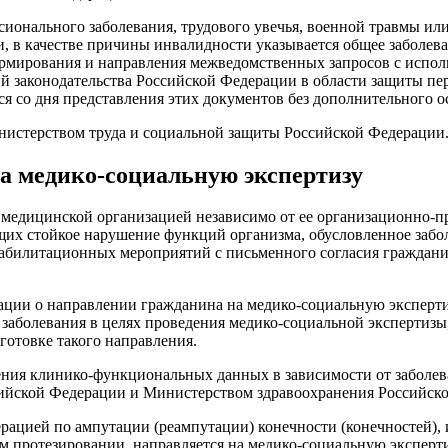
ионального заболевания, трудового увечья, военной травмы ил
 в качестве причины инвалидности указывается общее заболева
ормирования и направления межведомственных запросов с испо
й законодательства Российской Федерации в области защиты пе
 со дня представления этих документов без дополнительного о
нистерством труда и социальной защиты Российской Федерации
на медико-социальную экспертизу
у медицинской организацией независимо от ее организационно-п
х стойкое нарушение функций организма, обусловленное забол
абилитационных мероприятий с письменного согласия гражданин
ации о направлении гражданина на медико-социальную эксперти
аболевания в целях проведения медико-социальной экспертизы, 
отовке такого направления.
ния клинико-функциональных данных в зависимости от заболева
сийской Федерации и Министерством здравоохранения Российск
перацией по ампутации (реампутации) конечности (конечностей)
протезировании, направляется на медико-социальную экспертиз