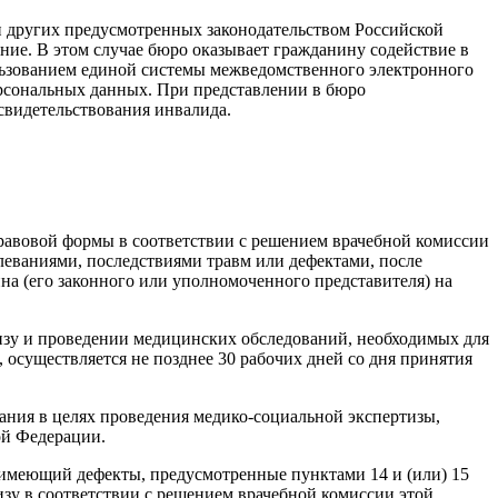
и других предусмотренных законодательством Российской
ние. В этом случае бюро оказывает гражданину содействие в
льзованием единой системы межведомственного электронного
рсональных данных. При представлении в бюро
свидетельствования инвалида.
.
равовой формы в соответствии с решением врачебной комиссии
еваниями, последствиями травм или дефектами, после
а (его законного или уполномоченного представителя) на
зу и проведении медицинских обследований, необходимых для
осуществляется не позднее 30 рабочих дней со дня принятия
ния в целях проведения медико-социальной экспертизы,
ой Федерации.
, имеющий дефекты, предусмотренные пунктами 14 и (или) 15
у в соответствии с решением врачебной комиссии этой