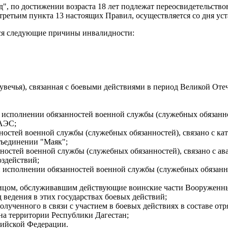
ид", по достижении возраста 18 лет подлежат переосвидетельст
третьим пункта 13 настоящих Правил, осуществляется со дня ус
тся следующие причины инвалидности:
, увечья), связанная с боевыми действиями в период Великой Оте
и исполнении обязанностей военной службы (служебных обязанно
 АЭС;
ностей военной службы (служебных обязанностей), связано с к
бъединении "Маяк";
ностей военной службы (служебных обязанностей), связано с а
оздействий;
 исполнении обязанностей военной службы (служебных обязанно
ное лицом, обслуживавшим действующие воинские части Вооруже
 ведения в этих государствах боевых действий;
полученного в связи с участием в боевых действиях в составе о
 на территории Республики Дагестан;
сийской Федерации.