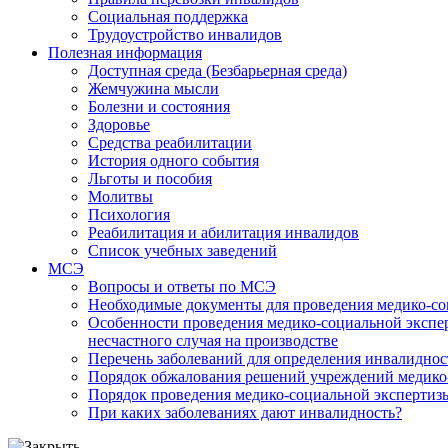
Социальная поддержка
Трудоустройство инвалидов
Полезная информация
Доступная среда (Безбарьерная среда)
Жемчужина мысли
Болезни и состояния
Здоровье
Средства реабилитации
История одного события
Льготы и пособия
Молитвы
Психология
Реабилитация и абилитация инвалидов
Список учебных заведений
МСЭ
Вопросы и ответы по МСЭ
Необходимые документы для проведения медико-со
Особенности проведения медико-социальной экспер
несчастного случая на производстве
Перечень заболеваний для определения инвалиднос
Порядок обжалования решений учреждений медико
Порядок проведения медико-социальной экспертизы
При каких заболеваниях дают инвалидность?