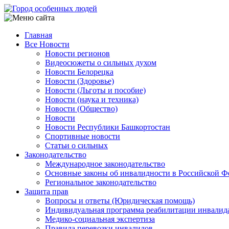
Перейти
к
основному
Главная
содержанию
Все Новости
Main
Новости регионов
navigation
Видеосюжеты о сильных духом
Новости Белорецка
Новости (Здоровье)
Новости (Льготы и пособие)
Новости (наука и техника)
Новости (Общество)
Новости
Новости Республики Башкортостан
Спортивные новости
Статьи о сильных
Законодательство
Международное законодательство
Основные законы об инвалидности в Российской Ф
Региональное законодательство
Защита прав
Вопросы и ответы (Юридическая помощь)
Индивидуальная программа реабилитации инвалид
Медико-социальная экспертиза
Правила перевозки инвалидов