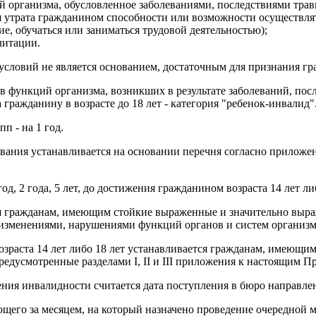
й организма, обусловленное заболеваниями, последствиями трав
я утрата гражданином способности или возможности осуществля
ие, обучаться или заниматься трудовой деятельностью);
литации.
 условий не является основанием, достаточным для признания г
в функций организма, возникших в результате заболеваний, пос
а гражданину в возрасте до 18 лет - категория "ребенок-инвалид"
пп - на 1 год.
ования устанавливается на основании перечня согласно приложе
од, 2 года, 5 лет, до достижения гражданином возраста 14 лет либ
тся гражданам, имеющим стойкие выраженные и значительно вы
изменениями, нарушениями функций органов и систем организм
возраста 14 лет либо 18 лет устанавливается гражданам, имеющ
едусмотренные разделами I, II и III приложения к настоящим П
ения инвалидности считается дата поступления в бюро направле
ующего за месяцем, на который назначено проведение очередной