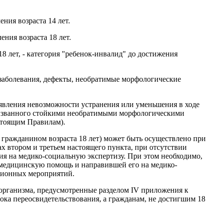
ния возраста 14 лет.
ния возраста 18 лет.
8 лет, - категория "ребенок-инвалид" до достижения
 заболевания, дефекты, необратимые морфологические
ыявления невозможности устранения или уменьшения в ходе
вызванного стойкими необратимыми морфологическими
стоящим Правилам).
 гражданином возраста 18 лет) может быть осуществлено при
х втором и третьем настоящего пункта, при отсутствии
я на медико-социальную экспертизу. При этом необходимо,
 медицинскую помощь и направившей его на медико-
ционных мероприятий.
организма, предусмотренные разделом IV приложения к
ка переосвидетельствования, а гражданам, не достигшим 18