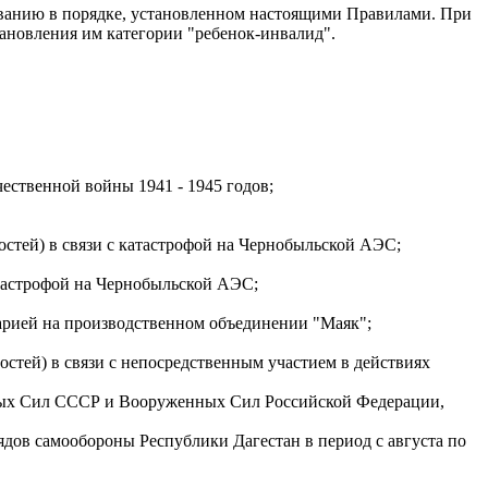
вованию в порядке, установленном настоящими Правилами. При
тановления им категории "ребенок-инвалид".
чественной войны 1941 - 1945 годов;
стей) в связи с катастрофой на Чернобыльской АЭС;
атастрофой на Чернобыльской АЭС;
варией на производственном объединении "Маяк";
стей) в связи с непосредственным участием в действиях
нных Сил СССР и Вооруженных Сил Российской Федерации,
трядов самообороны Республики Дагестан в период с августа по