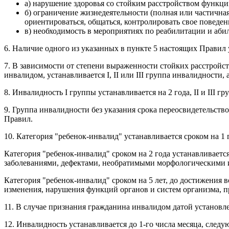
а) нарушение здоровья со стойким расстройством функци
б) ограничение жизнедеятельности (полная или частична
ориентироваться, общаться, контролировать свое поведен
в) необходимость в мероприятиях по реабилитации и аби
6. Наличие одного из указанных в пункте 5 настоящих Правил
7. В зависимости от степени выраженности стойких расстройст
инвалидом, устанавливается I, II или III группа инвалидности, 
8. Инвалидность I группы устанавливается на 2 года, II и III гру
9. Группа инвалидности без указания срока переосвидетельств
Правил.
10. Категория "ребенок-инвалид" устанавливается сроком на 1 г
Категория "ребенок-инвалид" сроком на 2 года устанавливае
заболеваниями, дефектами, необратимыми морфологическими 
Категория "ребенок-инвалид" сроком на 5 лет, до достижения 
изменения, нарушения функций органов и систем организма, пр
11. В случае признания гражданина инвалидом датой установл
12. Инвалидность устанавливается до 1-го числа месяца, след