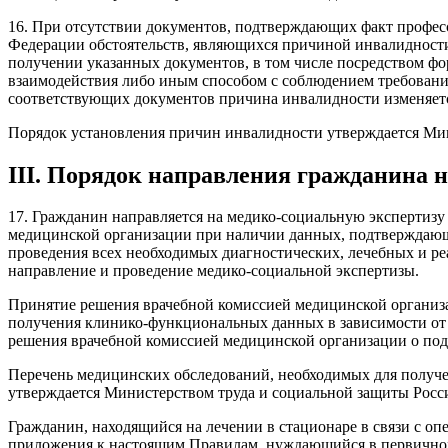
16. При отсутствии документов, подтверждающих факт професс
Федерации обстоятельств, являющихся причиной инвалидности,
получении указанных документов, в том числе посредством ф
взаимодействия либо иным способом с соблюдением требовани
соответствующих документов причина инвалидности изменяется
Порядок установления причин инвалидности утверждается Ми
III. Порядок направления гражданина 
17. Гражданин направляется на медико-социальную экспертиз
медицинской организации при наличии данных, подтверждающи
проведения всех необходимых диагностических, лечебных и ре
направление и проведение медико-социальной экспертизы.
Принятие решения врачебной комиссией медицинской организ
получения клинико-функциональных данных в зависимости от з
решения врачебной комиссией медицинской организации о подг
Перечень медицинских обследований, необходимых для получе
утверждается Министерством труда и социальной защиты Рос
Гражданин, находящийся на лечении в стационаре в связи с о
приложения к настоящим Правилам, нуждающийся в первичном 