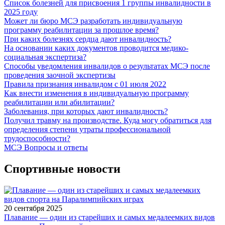
Список болезней для присвоения 1 группы инвалидности в
2025 году
Может ли бюро МСЭ разработать индивидуальную
программу реабилитации за прошлое время?
При каких болезнях сердца дают инвалидность?
На основании каких документов проводится медико-
социальная экспертиза?
Способы уведомления инвалидов о результатах МСЭ после
проведения заочной экспертизы
Правила признания инвалидом с 01 июля 2022
Как внести изменения в индивидуальную программу
реабилитации или абилитации?
Заболевания, при которых дают инвалидность?
Получил травму на производстве. Куда могу обратиться для
определения степени утраты профессиональной
трудоспособности?
МСЭ Вопросы и ответы
Спортивные новости
20 сентября 2025
Плавание — один из старейших и самых медалеемких видов