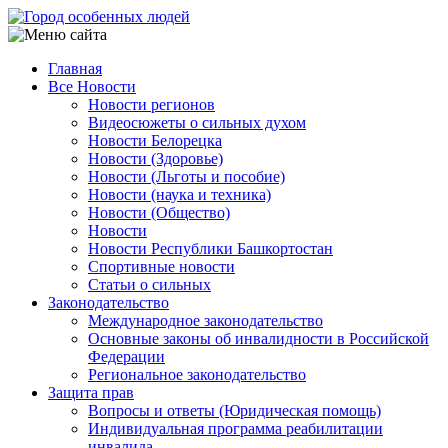
Перейти
к
основному
Главная
содержанию
Все Новости
Main
Новости регионов
navigation
Видеосюжеты о сильных духом
Новости Белорецка
Новости (Здоровье)
Новости (Льготы и пособие)
Новости (наука и техника)
Новости (Общество)
Новости
Новости Республики Башкортостан
Спортивные новости
Статьи о сильных
Законодательство
Международное законодательство
Основные законы об инвалидности в Российской
Федерации
Региональное законодательство
Защита прав
Вопросы и ответы (Юридическая помощь)
Индивидуальная программа реабилитации
инвалида