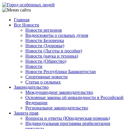
Перейти
к
основному
Главная
содержанию
Все Новости
Main
Новости регионов
navigation
Видеосюжеты о сильных духом
Новости Белорецка
Новости (Здоровье)
Новости (Льготы и пособие)
Новости (наука и техника)
Новости (Общество)
Новости
Новости Республики Башкортостан
Спортивные новости
Статьи о сильных
Законодательство
Международное законодательство
Основные законы об инвалидности в Российской
Федерации
Региональное законодательство
Защита прав
Вопросы и ответы (Юридическая помощь)
Индивидуальная программа реабилитации
инвалида