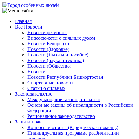
Перейти
к
основному
Главная
содержанию
Все Новости
Main
Новости регионов
navigation
Видеосюжеты о сильных духом
Новости Белорецка
Новости (Здоровье)
Новости (Льготы и пособие)
Новости (наука и техника)
Новости (Общество)
Новости
Новости Республики Башкортостан
Спортивные новости
Статьи о сильных
Законодательство
Международное законодательство
Основные законы об инвалидности в Российской
Федерации
Региональное законодательство
Защита прав
Вопросы и ответы (Юридическая помощь)
Индивидуальная программа реабилитации
инвалида