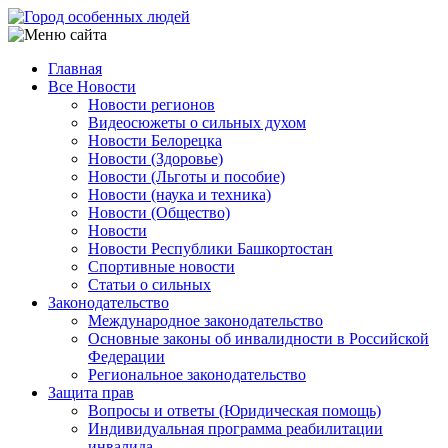
Перейти
к
основному
Главная
содержанию
Все Новости
Main
Новости регионов
navigation
Видеосюжеты о сильных духом
Новости Белорецка
Новости (Здоровье)
Новости (Льготы и пособие)
Новости (наука и техника)
Новости (Общество)
Новости
Новости Республики Башкортостан
Спортивные новости
Статьи о сильных
Законодательство
Международное законодательство
Основные законы об инвалидности в Российской
Федерации
Региональное законодательство
Защита прав
Вопросы и ответы (Юридическая помощь)
Индивидуальная программа реабилитации
инвалида