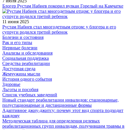
7 июля 2025
Блогер Рустам Набиев покорил вулкан Горелый на Камчатке
11 июня 2025
Рустам Набиев стал многодетным отцом: у блогера и его
супруги родился третий ребенок
Болезни и состояния
Рак и его типы
Нервные болезни
Анализы и обследования
Социальная поддержка
Средства реабилитации
Доступная среда
Жемчужина мысли
История одного события
Здоровье
Льготы и пособия
Список учебных заведений
Новый стандарт реабилитации инвалидов: стационарные,
полустационарные и дистанционные формы
Адаптивное джиу-джитсу: почему этот вид спорта подходит
каждому
Методическая таблица для определения целевых
реабилитационных групп инвалидам, получившим травмы в