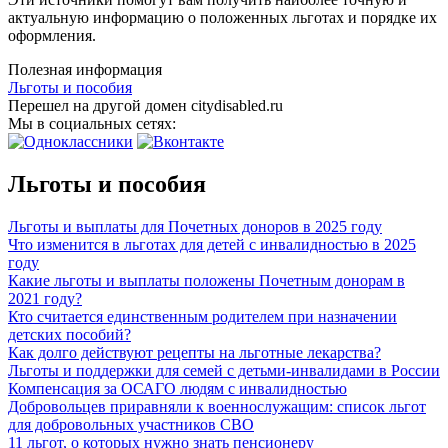
актуальную информацию о положенных льготах и порядке их
оформления.
Полезная информация
Льготы и пособия
Перешел на другой домен citydisabled.ru
Мы в социальных сетях:
Льготы и пособия
Льготы и выплаты для Почетных доноров в 2025 году
Что изменится в льготах для детей с инвалидностью в 2025
году
Какие льготы и выплаты положены Почетным донорам в
2021 году?
Кто считается единственным родителем при назначении
детских пособий?
Как долго действуют рецепты на льготные лекарства?
Льготы и поддержки для семей с детьми-инвалидами в России
Компенсация за ОСАГО людям с инвалидностью
Добровольцев приравняли к военнослужащим: список льгот
для добровольных участников СВО
11 льгот, о которых нужно знать пенсионеру