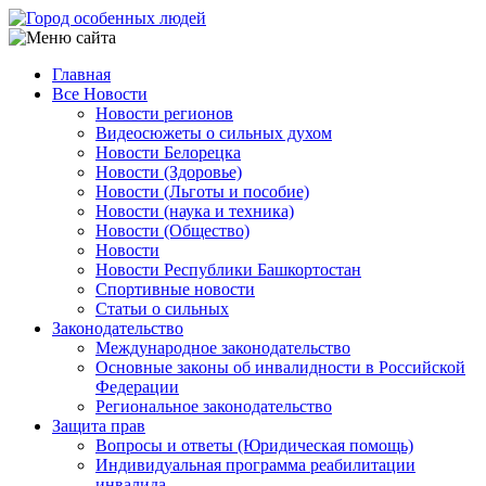
Перейти
к
основному
Главная
содержанию
Все Новости
Main
Новости регионов
navigation
Видеосюжеты о сильных духом
Новости Белорецка
Новости (Здоровье)
Новости (Льготы и пособие)
Новости (наука и техника)
Новости (Общество)
Новости
Новости Республики Башкортостан
Спортивные новости
Статьи о сильных
Законодательство
Международное законодательство
Основные законы об инвалидности в Российской
Федерации
Региональное законодательство
Защита прав
Вопросы и ответы (Юридическая помощь)
Индивидуальная программа реабилитации
инвалида