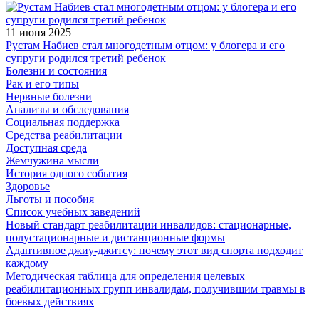
11 июня 2025
Рустам Набиев стал многодетным отцом: у блогера и его
супруги родился третий ребенок
Болезни и состояния
Рак и его типы
Нервные болезни
Анализы и обследования
Социальная поддержка
Средства реабилитации
Доступная среда
Жемчужина мысли
История одного события
Здоровье
Льготы и пособия
Список учебных заведений
Новый стандарт реабилитации инвалидов: стационарные,
полустационарные и дистанционные формы
Адаптивное джиу-джитсу: почему этот вид спорта подходит
каждому
Методическая таблица для определения целевых
реабилитационных групп инвалидам, получившим травмы в
боевых действиях