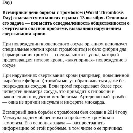
Всемирный день борьбы с тромбозом (World Thrombosis
Day) отмечается во многих странах 13 октября. Основная
его задача — повысить осведомленность общественности о
смертельно опасной проблеме, вызванной нарушением
свертывания крови.
При повреждении кровеносного сосуда организм использует
специальные клетки крови (тромбоциты) и бело фибрин для
формирования тромба — специального сгустка, который
предотвращает потерю крови, «закупоривая» повреждение в
сосуде.
При нарушениях свертывания крови (например, повышенной
выработке фибрина) тромбы могут образовываться даже без
повреждения сосудов. Если тромб перекрывает более трех
четвертей диаметра сосуда, это приводит к гипоксии и
накоплению продуктов метаболизма. Артериальный тромбоз
— одна из причин инсульта и инфаркта миокарда.
Всемирный день борьбы с тромбозом был создан в 2014 году
Международным обществом по проблемам тромбоза и
гемостаза. Его основная задача — распространить
информацию об этой проблеме, в том числе о ее причинах,