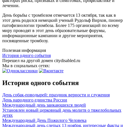
факторах риска, признаках и симптомах, профилактике и
лечении.
День борьбы с тромбозом отмечается 13 октября, так как в
этот день родился немецкий ученый Рудольф Вирхов, пионер
патофизиологии тромбоза. Более 175 организаций по всему
миру проводят в этот день образовательные форумы,
информационные кампании и другие мероприятия,
посвященные тромбозу.
Полезная информация
История одного события
Перешел на другой домен citydisabled.ru
Мы в социальных сетях:
История одного события
День собак-поводырей: праздник верности и служения
День народного единства России
Международный день заикающихся людей
Установлен новый церковный день молитв о тяжелобольных
детях
Международный День Пожилого Человека
Международный день слепых 13 ноября, интересные факты и