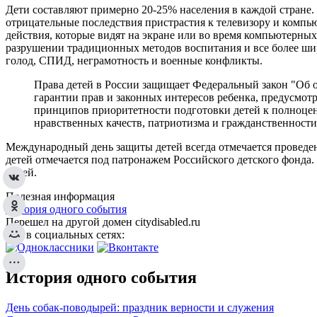
Дети составляют примерно 20‑25% населения в каждой стране. 
отрицательные последствия пристрастия к телевизору и компь
действия, которые видят на экране или во время компьютерны
разрушении традиционных методов воспитания и все более ши
голод, СПИД, неграмотность и военные конфликты.
Права детей в России защищает Федеральный закон "Об о
гарантии прав и законных интересов ребенка, предусмот
принципов приоритетности подготовки детей к полноцен
нравственных качеств, патриотизма и гражданственности
Международный день защиты детей всегда отмечается проведен
детей отмечается под патронажем Российского детского фонда
семей.
Полезная информация
История одного события
Перешел на другой домен citydisabled.ru
Мы в социальных сетях:
История одного события
День собак-поводырей: праздник верности и служения