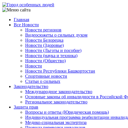
Перейти
к
основному
Главная
содержанию
Все Новости
Main
Новости регионов
navigation
Видеосюжеты о сильных духом
Новости Белорецка
Новости (Здоровье)
Новости (Льготы и пособие)
Новости (наука и техника)
Новости (Общество)
Новости
Новости Республики Башкортостан
Спортивные новости
Статьи о сильных
Законодательство
Международное законодательство
Основные законы об инвалидности в Российской Ф
Региональное законодательство
Защита прав
Вопросы и ответы (Юридическая помощь)
Индивидуальная программа реабилитации инвалид
Медико-социальная экспертиза
Правила перевозки инвалидов