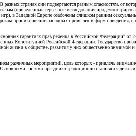
В разных странах они подвергаются разным опасностям, от кото
ютерам (проведенные серьезные исследования продемонстрировал
х игр), в Западной Европе озабочены слишком ранним сексуальн
роком проникновении западных привычек и форм поведения, в 
сновных гарантиях прав ребенка в Российской Федерации" от 24
ренных Конституцией Российской Федерации. Государство призн
ной жизни в обществе, развития у них общественно значимой и 
.
ием различных мероприятий, цель которых ‑ привлечь внимание
. Основными гостями праздника традиционно становятся дети‑с