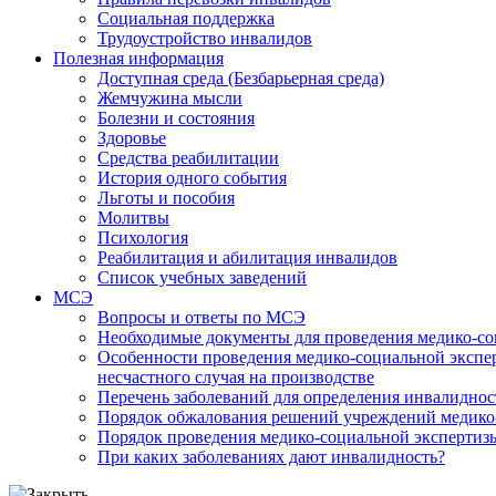
Социальная поддержка
Трудоустройство инвалидов
Полезная информация
Доступная среда (Безбарьерная среда)
Жемчужина мысли
Болезни и состояния
Здоровье
Средства реабилитации
История одного события
Льготы и пособия
Молитвы
Психология
Реабилитация и абилитация инвалидов
Список учебных заведений
МСЭ
Вопросы и ответы по МСЭ
Необходимые документы для проведения медико-со
Особенности проведения медико-социальной экспер
несчастного случая на производстве
Перечень заболеваний для определения инвалиднос
Порядок обжалования решений учреждений медико
Порядок проведения медико-социальной экспертизы
При каких заболеваниях дают инвалидность?