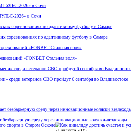
ПУЛЬС-2026» в Сочи
ких соревнованиях по адаптивному футболу в Самаре
соревнований «FONBET Стальная воля»
ни» среди ветеранов СВО пройдут 6 сентября во Владивостоке
т безбарьерную среду через инновационные коляски-вездеходы
21 августа 2025