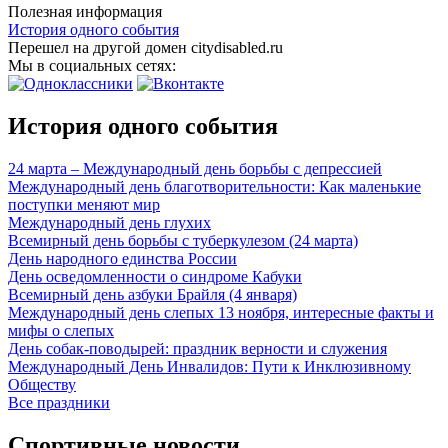
Полезная информация
История одного события
Перешел на другой домен citydisabled.ru
Мы в социальных сетях:
История одного события
24 марта – Международный день борьбы с депрессией
Международный день благотворительности: Как маленькие
поступки меняют мир
Международный день глухих
Всемирный день борьбы с туберкулезом (24 марта)
День народного единства России
День осведомленности о синдроме Кабуки
Всемирный день азбуки Брайля (4 января)
Международный день слепых 13 ноября, интересные факты и
мифы о слепых
День собак-поводырей: праздник верности и служения
Международный День Инвалидов: Пути к Инклюзивному
Обществу
Все праздники
Спортивные новости