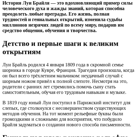
История Луи Брайля — это вдохновляющий пример силы
человеческого духа и жажды знаний, которая способна
преодолеть любые преграды. Его жизнь, полная
трудностей и гениальных открытий, изменила судьбы
миллионов незрячих людей по всему миру, подарив им
средство общения, обучения и творчества.
Детство и первые шаги к великим
открытиям
Луи Брайль родился 4 января 1809 года в скромной семье
шорника в городе Кувре, Франция. Трагедия произошла, когда
он был всего трёхлетним мальчиком: неудачный случай с
шорным ножом привёл к полной слепоте. Несмотря на это,
родители с ранних лет стремились помочь сыну стать
самостоятельным, обучая его трудовым навыкам и музыке.
В 1819 году юный Луи поступил в Парижский институт для
слепых, где столкнулся с несовершенством существующих
методов обучения. На тот момент рельефные буквы были
громоздкими и сложными для восприятия, что побудило
Брайля задуматься о создании нового способа письменности.