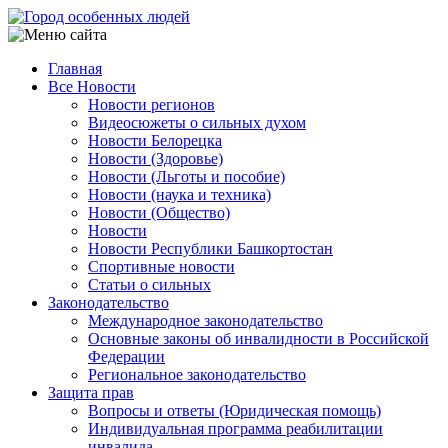
Перейти
к
основному
Главная
содержанию
Все Новости
Main
Новости регионов
navigation
Видеосюжеты о сильных духом
Новости Белорецка
Новости (Здоровье)
Новости (Льготы и пособие)
Новости (наука и техника)
Новости (Общество)
Новости
Новости Республики Башкортостан
Спортивные новости
Статьи о сильных
Законодательство
Международное законодательство
Основные законы об инвалидности в Российской
Федерации
Региональное законодательство
Защита прав
Вопросы и ответы (Юридическая помощь)
Индивидуальная программа реабилитации
инвалида