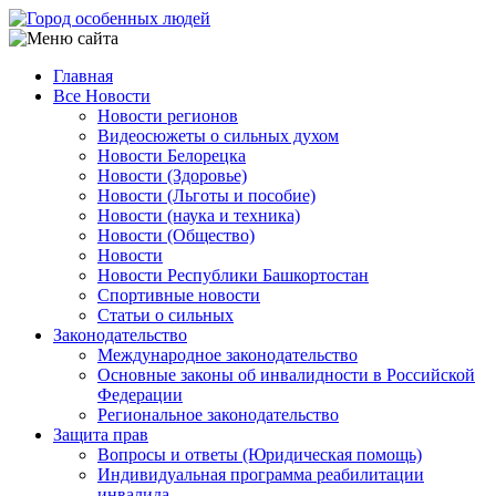
Перейти
к
основному
Главная
содержанию
Все Новости
Main
Новости регионов
navigation
Видеосюжеты о сильных духом
Новости Белорецка
Новости (Здоровье)
Новости (Льготы и пособие)
Новости (наука и техника)
Новости (Общество)
Новости
Новости Республики Башкортостан
Спортивные новости
Статьи о сильных
Законодательство
Международное законодательство
Основные законы об инвалидности в Российской
Федерации
Региональное законодательство
Защита прав
Вопросы и ответы (Юридическая помощь)
Индивидуальная программа реабилитации
инвалида