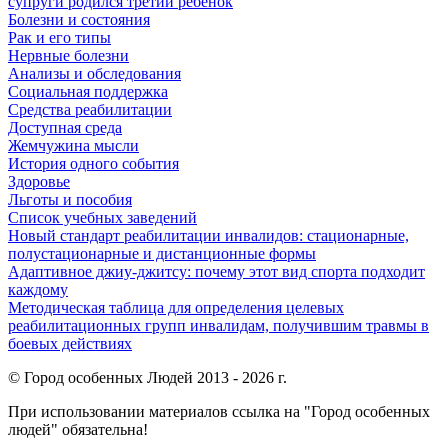
супруги родился третий ребенок
Болезни и состояния
Рак и его типы
Нервные болезни
Анализы и обследования
Социальная поддержка
Средства реабилитации
Доступная среда
Жемчужина мысли
История одного события
Здоровье
Льготы и пособия
Список учебных заведений
Новый стандарт реабилитации инвалидов: стационарные,
полустационарные и дистанционные формы
Адаптивное джиу-джитсу: почему этот вид спорта подходит
каждому
Методическая таблица для определения целевых
реабилитационных групп инвалидам, получившим травмы в
боевых действиях
© Город особенных Людей 2013 - 2026 г.
При использовании материалов ссылка на "Город особенных
людей" обязательна!