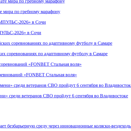
е мира по гребному марафону
ПУЛЬС-2026» в Сочи
ких соревнованиях по адаптивному футболу в Самаре
соревнований «FONBET Стальная воля»
ни» среди ветеранов СВО пройдут 6 сентября во Владивостоке