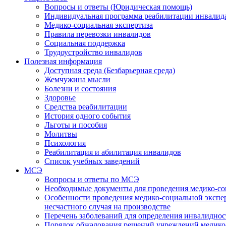
Вопросы и ответы (Юридическая помощь)
Индивидуальная программа реабилитации инвалид
Медико-социальная экспертиза
Правила перевозки инвалидов
Социальная поддержка
Трудоустройство инвалидов
Полезная информация
Доступная среда (Безбарьерная среда)
Жемчужина мысли
Болезни и состояния
Здоровье
Средства реабилитации
История одного события
Льготы и пособия
Молитвы
Психология
Реабилитация и абилитация инвалидов
Список учебных заведений
МСЭ
Вопросы и ответы по МСЭ
Необходимые документы для проведения медико-со
Особенности проведения медико-социальной экспер
несчастного случая на производстве
Перечень заболеваний для определения инвалиднос
Порядок обжалования решений учреждений медико