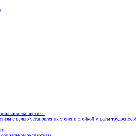
а
циальной экспертизы
тизы с целью установления степени стойкой утраты трудоспособ
ти
-социальной экспертизы