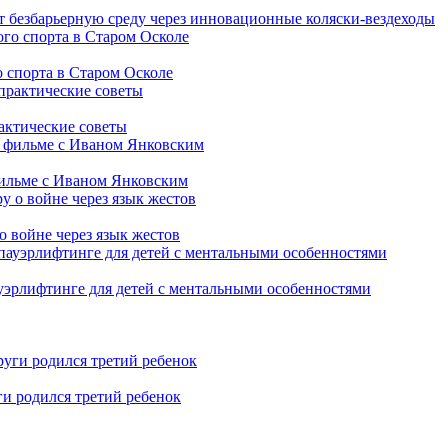
т безбарьерную среду через инновационные коляски-вездеходы
 спорта в Старом Осколе
рактические советы
фильме с Иваном Янковским
о войне через язык жестов
уэрлифтинге для детей с ментальными особенностями
ги родился третий ребенок