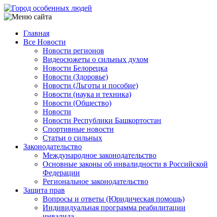
Перейти
к
основному
Главная
содержанию
Все Новости
Main
Новости регионов
navigation
Видеосюжеты о сильных духом
Новости Белорецка
Новости (Здоровье)
Новости (Льготы и пособие)
Новости (наука и техника)
Новости (Общество)
Новости
Новости Республики Башкортостан
Спортивные новости
Статьи о сильных
Законодательство
Международное законодательство
Основные законы об инвалидности в Российской
Федерации
Региональное законодательство
Защита прав
Вопросы и ответы (Юридическая помощь)
Индивидуальная программа реабилитации
инвалида