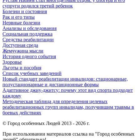
Рустам Набиев стал многодетным отцом: у блогера и его
супруги родился третий ребенок
Болезни и состояния
Рак и его типы
Нервные болезни
Анализы и обследования
Социальная поддержка
Средства реабилитации
Доступная среда
Жемчужина мысли
История одного события
Здоровье
Льготы и пособия
Список учебных заведений
Новый стандарт реабилитации инвалидов: стационарные,
полустационарные и дистанционные формы
Адаптивное джиу-джитсу: почему этот вид спорта подходит
каждому
Методическая таблица для определения целевых
реабилитационных групп инвалидам, получившим травмы в
боевых действиях
© Город особенных Людей 2013 - 2026 г.
При использовании материалов ссылка на "Город особенных
людей" обязательна!