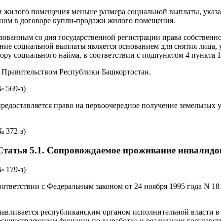
и жилого помещения меньше размера социальной выплаты, указ
нном в договоре купли-продажи жилого помещения.
зованным со дня государственной регистрации права собственн
ие социальной выплаты является основанием для снятия лица, ук
ру социального найма, в соответствии с подпунктом 4 пункта 
 Правительством Республики Башкортостан.
№ 569-з)
предоставляется право на первоочередное получение земельных 
№ 372-з)
Статья 5.1. Сопровождаемое проживание инвалидо
№ 179-з)
ответствии с Федеральным законом от 24 ноября 1995 года N 1
авливается республиканским органом исполнительной власти в 
осуществляющим функции по выработке и реализации государст