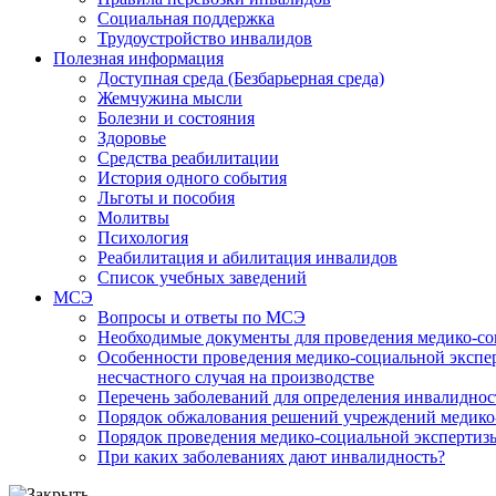
Социальная поддержка
Трудоустройство инвалидов
Полезная информация
Доступная среда (Безбарьерная среда)
Жемчужина мысли
Болезни и состояния
Здоровье
Средства реабилитации
История одного события
Льготы и пособия
Молитвы
Психология
Реабилитация и абилитация инвалидов
Список учебных заведений
МСЭ
Вопросы и ответы по МСЭ
Необходимые документы для проведения медико-со
Особенности проведения медико-социальной экспер
несчастного случая на производстве
Перечень заболеваний для определения инвалиднос
Порядок обжалования решений учреждений медико
Порядок проведения медико-социальной экспертизы
При каких заболеваниях дают инвалидность?