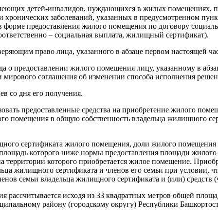
меющих детей-инвалидов, нуждающихся в жилых помещениях, пр
и хронических заболеваний, указанных в предусмотренном пунк
 в форме предоставления жилого помещения по договору социал
ответственно – социальная выплата, жилищный сертификат).
ряющим право лица, указанного в абзаце первом настоящей час
уда о предоставлении жилого помещения лицу, указанному в аб
и мирового соглашения об изменении способа исполнения решен
в со дня его получения.
овать предоставленные средства на приобретение жилого поме
го помещения в общую собственность владельца жилищного серт
ищного сертификата жилого помещения, доли жилого помещения
я площадь которого ниже нормы предоставления площади жилого
на территории которого приобретается жилое помещение. Приоб
ьца жилищного сертификата и членов его семьи при условии, ч
енов семьи владельца жилищного сертификата и (или) средств (ч
я рассчитывается исходя из 33 квадратных метров общей площ
ципальному району (городскому округу) Республики Башкортост