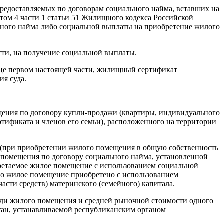
едоставляемых по договорам социального найма, вставших на
том 4 части 1 статьи 51 Жилищного кодекса Российской
ьного найма либо социальной выплаты на приобретение жилого
ти, на получение социальной выплаты.
заце первом настоящей части, жилищный сертификат
ия суда.
щения по договору купли-продажи (квартиры, индивидуального
ификата и членов его семьи), расположенного на территории
 (при приобретении жилого помещения в общую собственность
 помещения по договору социального найма, установленной
ретаемое жилое помещение с использованием социальной
то жилое помещение приобретено с использованием
асти средств) материнского (семейного) капитала.
ади жилого помещения и средней рыночной стоимости одного
ан, устанавливаемой республиканским органом