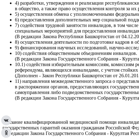
4) разработки, утверждения и реализации республиканс
в общество, а также право осуществления контроля за их 
5) осуществления обмена с уполномоченными федеральн
6) предоставления дополнительных мер социальной подд
7) содействия трудовой занятости инвалидов, в том числ
специальных мероприятий для предоставления инвалидам
(В редакции Закона Республики Башкортостан от 04.12.201
8) осуществления деятельности по подготовке кадров в 
9) финансирования научных исследований, научно-иссле
10) содействия общественным объединениям инвалидов.
(В редакции Закона Государственного Собрания - Курултая
10.1) содействия избирательным комиссиям, комиссиям р
референдума, являющихся инвалидами, с учетом стойких
(Дополнен - Закон Республики Башкортостан от 26.01.2018
11) направления межведомственного запроса о представ
в распоряжении органов, предоставляющих государствен
самоуправления либо подведомственных государственным
(В редакции Закона Государственного Собрания - Курултая
Оказание квалифицированной медицинской помощи инвалидам 
государственных гарантий оказания гражданам Российской Ф
(В редакции Закона Государственного Собрания - Курултая Респ