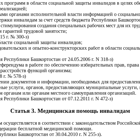
ких программ в области социальной защиты инвалидов в целях о
реализацией;
ыми органами исполнительной власти информацией о социально
ержки инвалидам за счет средств бюджета Республики Башкортос
е стимулирования создания специальных рабочих мест для их тру
 гарантий трудовой занятости;
5 г. № 300-з)
области социальной защиты инвалидов;
довательских и опытно-конструкторских работ в области социал
 Республики Башкортостан от 24.05.2006 г. N 318-з)
еферендума в работе по обеспечению избирательных прав, права 
 расстройств функций организма;
 г. № 578-з)
лении документов и информации, необходимых для предоставлен
ные услуги, органов, предоставляющих муниципальные услуги, 
 органам или органам местного самоуправления организаций.
 Республики Башкортостан от 07.12.2011 г. N 472-з)
Статья 3. Медицинская помощь инвалидам
осуществляется в соответствии с законодательством Российск
едерации бесплатной медицинской помощи.
ублики Башкортостан от 30.04.2010 г. N 255-з).