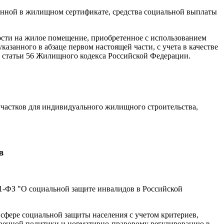
анной в жилищном сертификате, средства социальной выплаты
ости на жилое помещение, приобретенное с использованием
азанного в абзаце первом настоящей части, с учета в качестве
1 статьи 56 Жилищного кодекса Российской Федерации.
участков для индивидуального жилищного строительства,
в
81-ФЗ "О социальной защите инвалидов в Российской
сфере социальной защиты населения с учетом критериев,
венной политики и нормативно-правовому регулированию в