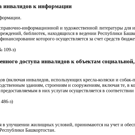
па инвалидов к информации
нформации.
 справочно-информационной и художественной литературы для и
чреждений, библиотек, находящихся в ведении Республики Башк
 финансирование которого осуществляется за счет средств бюдж
№ 109-з)
твенного доступа инвалидов к объектам социально
ов (включая инвалидов, использующих кресла-коляски и собак-
дственным зданиям, строениям и сооружениям, включая те, в 
 предоставляемым в них услугам осуществляется в соответствии
486-з)
я в улучшении жилищных условий, принимаются на учет и обе
Республики Башкортостан.