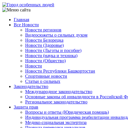
Перейти
к
основному
Главная
содержанию
Все Новости
Main
Новости регионов
navigation
Видеосюжеты о сильных духом
Новости Белорецка
Новости (Здоровье)
Новости (Льготы и пособие)
Новости (наука и техника)
Новости (Общество)
Новости
Новости Республики Башкортостан
Спортивные новости
Статьи о сильных
Законодательство
Международное законодательство
Основные законы об инвалидности в Российской Ф
Региональное законодательство
Защита прав
Вопросы и ответы (Юридическая помощь)
Индивидуальная программа реабилитации инвалид
Медико-социальная экспертиза
Правила перевозки инвалидов