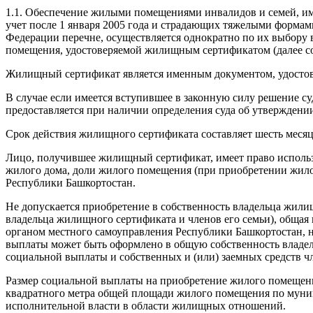
1.1. Обеспечение жилыми помещениями инвалидов и семей, и
учет после 1 января 2005 года и страдающих тяжелыми формам
Федерации перечне, осуществляется однократно по их выбору
помещения, удостоверяемой жилищным сертификатом (далее со
Жилищный сертификат является именным документом, удостове
В случае если имеется вступившее в законную силу решение с
предоставляется при наличии определения суда об утверждени
Срок действия жилищного сертификата составляет шесть месяце
Лицо, получившее жилищный сертификат, имеет право использ
жилого дома, доли жилого помещения (при приобретении жило
Республики Башкортостан.
Не допускается приобретение в собственность владельца жил
владельца жилищного сертификата и членов его семьи), обща
органом местного самоуправления Республики Башкортостан, 
выплаты может быть оформлено в общую собственность владел
социальной выплаты и собственных и (или) заемных средств чл
Размер социальной выплаты на приобретение жилого помещени
квадратного метра общей площади жилого помещения по муни
исполнительной власти в области жилищных отношений.