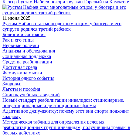
Блогер Рустам Набиев покорил вулкан Горелый на Камчатке
11 июня 2025
Рустам Набиев стал многодетным отцом: у блогера и его
супруги родился третий ребенок
Болезни и состояния
Рак и его типы
Нервные болезни
Анализы и обследования
Социальная поддержка
Средства реабилитации
Доступная среда
Жемчужина мысли
История одного события
Здоровье
Льготы и пособия
Список учебных заведений
Новый стандарт реабилитации инвалидов: стационарные,
полустационарные и дистанционные формы
Адаптивное джиу-джитсу: почему этот вид спорта подходит
каждому
Методическая таблица для определения целевых
реабилитационных групп инвалидам, получившим травмы в
боевых действиях