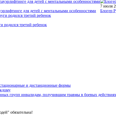
7 июля 
уэрлифтинге для детей с ментальными особенностями
Блогер Р
ги родился третий ребенок
устационарные и дистанционные формы
аждому
онных групп инвалидам, получившим травмы в боевых действия
дей" обязательна!