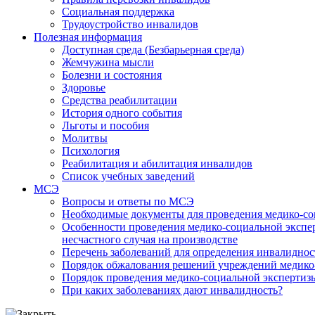
Социальная поддержка
Трудоустройство инвалидов
Полезная информация
Доступная среда (Безбарьерная среда)
Жемчужина мысли
Болезни и состояния
Здоровье
Средства реабилитации
История одного события
Льготы и пособия
Молитвы
Психология
Реабилитация и абилитация инвалидов
Список учебных заведений
МСЭ
Вопросы и ответы по МСЭ
Необходимые документы для проведения медико-со
Особенности проведения медико-социальной экспер
несчастного случая на производстве
Перечень заболеваний для определения инвалиднос
Порядок обжалования решений учреждений медико
Порядок проведения медико-социальной экспертизы
При каких заболеваниях дают инвалидность?