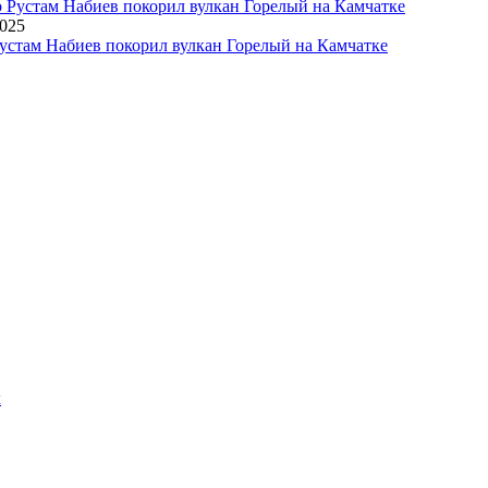
2025
устам Набиев покорил вулкан Горелый на Камчатке
х