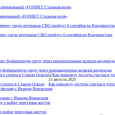
соревнований «FONBET Стальная воля»
ни» среди ветеранов СВО пройдут 6 сентября во Владивостоке
т безбарьерную среду через инновационные коляски-вездеходы
21 августа 2025
 спорта в Старом Осколе
Как инвалиду достичь счастья и успе
фильме с Иваном Янковским
о войне через язык жестов