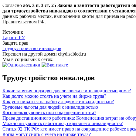
Согласно
абз. 3 п. 3 ст. 25 Закона о занятости работодате
для трудоустройства инвалидов в соответствии с установле
данных рабочих местах, выполнении квоты для приема на работ
Правительством РФ.
Источник
Гарант. РУ
Защита прав
Трудоустройство инвалидов
Перешел на другой домен citydisabled.ru
Мы в социальных сетях:
Трудоустройство инвалидов
Какие занятия подходят для человека с инвалидностью дома?
Как долго можно стоять на учете на бирже труда?
Как устраиваться на работу людям с инвалидностью?
Трудовые льготы для людей с инвалидностью
Кого нельзя уволить при сокращении штата?
Права дистанционного работника: Компенсация затрат на обор
Можно ли уволить работника, скрывшего инвалидность?
Статья 92 ТК РФ: кто имеет право на сокращенное рабочее вре
Когда могут снять с учета на бирже труда?