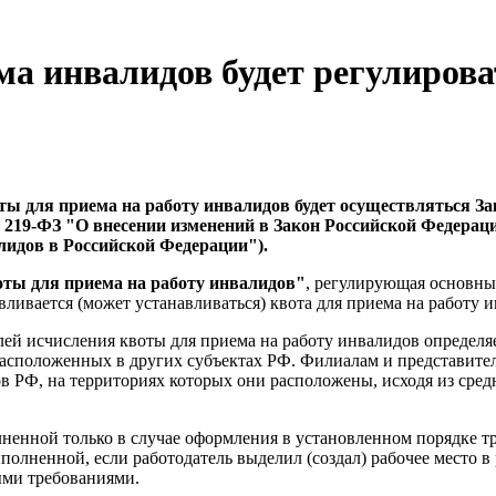
а инвалидов будет регулирова
оты для приема на работу инвалидов будет осуществляться Зак
№ 219-ФЗ "О внесении изменений в Закон Российской Федерац
лидов в Российской Федерации").
воты для приема на работу инвалидов"
, регулирующая основны
ливается (может устанавливаться) квота для приема на работу и
елей исчисления квоты для приема на работу инвалидов определя
расположенных в других субъектах РФ. Филиалам и представител
тов РФ, на территориях которых они расположены, исходя из сре
олненной только в случае оформления в установленном порядке 
олненной, если работодатель выделил (создал) рабочее место в 
ыми требованиями.