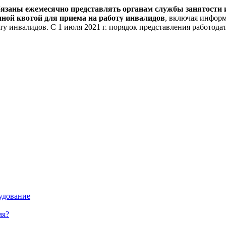
ли обязаны ежемесячно представлять органам службы занятос
нной квотой для приема на работу инвалидов
, включая инфор
у инвалидов. С 1 июля 2021 г. порядок представления работода
удование
мя?