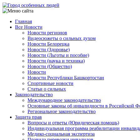
Перейти
к
основному
Главная
содержанию
Все Новости
Main
Новости регионов
navigation
Видеосюжеты о сильных духом
Новости Белорецка
Новости (Здоровье)
Новости (Льготы и пособие)
Новости (наука и техника)
Новости (Общество)
Новости
Новости Республики Башкортостан
Спортивные новости
Статьи о сильных
Законодательство
Международное законодательство
Основные законы об инвалидности в Российской Ф
Региональное законодательство
Защита прав
Вопросы и ответы (Юридическая помощь)
Индивидуальная программа реабилитации инвалид
Медико-социальная экспертиза
Правила перевозки инвалидов