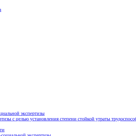
а
циальной экспертизы
тизы с целью установления степени стойкой утраты трудоспособ
ти
-социальной экспертизы