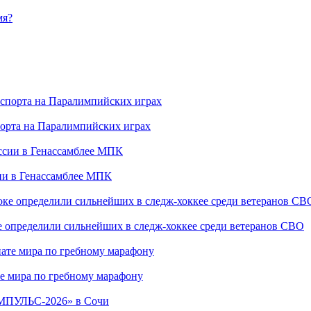
мя?
порта на Паралимпийских играх
сии в Генассамблее МПК
е определили сильнейших в следж-хоккее среди ветеранов СВО
е мира по гребному марафону