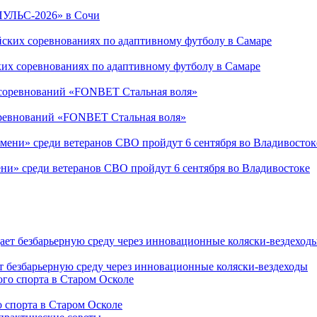
ПУЛЬС-2026» в Сочи
ких соревнованиях по адаптивному футболу в Самаре
соревнований «FONBET Стальная воля»
ни» среди ветеранов СВО пройдут 6 сентября во Владивостоке
т безбарьерную среду через инновационные коляски-вездеходы
 спорта в Старом Осколе