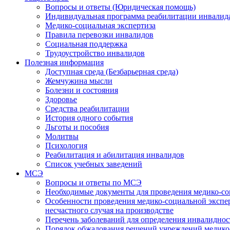
Вопросы и ответы (Юридическая помощь)
Индивидуальная программа реабилитации инвалид
Медико-социальная экспертиза
Правила перевозки инвалидов
Социальная поддержка
Трудоустройство инвалидов
Полезная информация
Доступная среда (Безбарьерная среда)
Жемчужина мысли
Болезни и состояния
Здоровье
Средства реабилитации
История одного события
Льготы и пособия
Молитвы
Психология
Реабилитация и абилитация инвалидов
Список учебных заведений
МСЭ
Вопросы и ответы по МСЭ
Необходимые документы для проведения медико-со
Особенности проведения медико-социальной экспер
несчастного случая на производстве
Перечень заболеваний для определения инвалиднос
Порядок обжалования решений учреждений медико