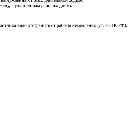
 вынужденных позах, длительной ходьбе;
мену, с удлиненным рабочим днем).
тника надо отстранить от работы немедленно (ст. 76 ТК РФ).