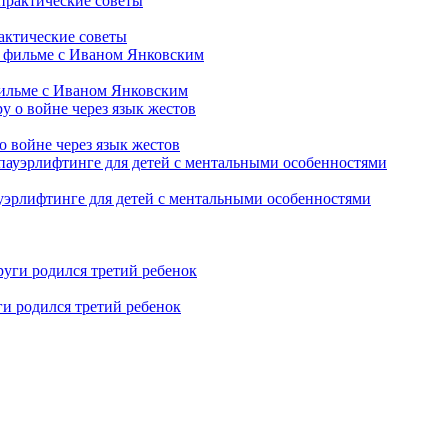
рактические советы
фильме с Иваном Янковским
о войне через язык жестов
уэрлифтинге для детей с ментальными особенностями
ги родился третий ребенок