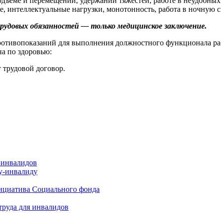
одъеме и перемещении, удержании тяжестей, работе в неудобных
, интеллектуальные нагрузки, монотонность, работа в ночную с
рудовых обязанностей — только медицинское заключение.
отивопоказаний для выполнения должностного функционала рабо
на по здоровью:
 трудовой договор.
 инвалидов
у-инвалиду
нициатива Социального фонда
труда для инвалидов