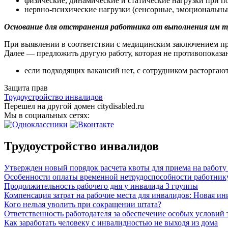
физические, динамические и статические нагрузки при п
нервно-психические нагрузки (сенсорные, эмоциональные
Основание для отстранения работника от выполнения им т
При выявлении в соответствии с медицинским заключением пр
Далее — предложить другую работу, которая не противопоказа
если подходящих вакансий нет, с сотрудником расторгают
Защита прав
Трудоустройство инвалидов
Перешел на другой домен citydisabled.ru
Мы в социальных сетях:
Трудоустройство инвалидов
Утвержден новый порядок расчета квоты для приема на работу
Особенности оплаты временной нетрудоспособности работник
Продолжительность рабочего дня у инвалида 3 группы
Компенсация затрат на рабочие места для инвалидов: Новая и
Кого нельзя уволить при сокращении штата?
Ответственность работодателя за обеспечение особых условий 
Как заработать человеку с инвалидностью не выходя из дома