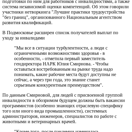
подготовки по ним для работников с инвалидностями, а также
система независимой оценки компетенций. Об этом говорили
участники нетворкинга "Лучшие практики трудоустройства
"без границ", организованного Национальным агентством
развития квалификаций.
В Подмосковье расширен список получателей выплат по
уходу за инвалидами
"Мы все в ситуации турбулентности, а люди с
ограниченными возможностями здоровья - в
особенности, - отметила первый заместитель
гендиректора НАРК Юлия Смирнова. - Чтобы
оставаться востребованным на рынке труда надо
понимать, какие рабочие места будут доступны не
сейчас, а через три года, это знание станет
серьезным конкурентным преимуществом".
По данным Смирновой, для людей с присвоенной группой
инвалидности в обозримом будущем должны быть вакансии
программистов (особенно знающих отраслевую специфику
того или иного вида промышленности), системных
администраторов, инженеров, специалистов по работе с
животными и ветеринарных врачей.
"Кроме того, после пандемии изменилась