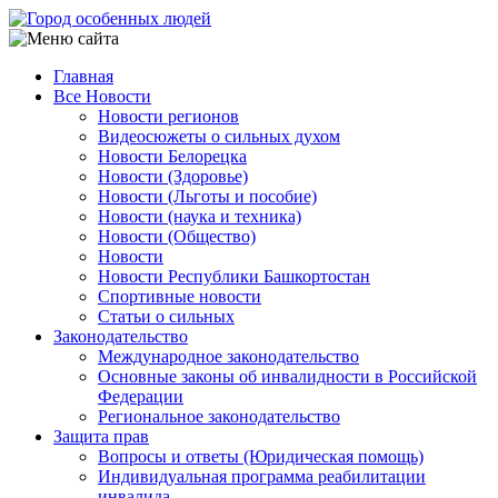
Перейти
к
основному
Главная
содержанию
Все Новости
Main
Новости регионов
navigation
Видеосюжеты о сильных духом
Новости Белорецка
Новости (Здоровье)
Новости (Льготы и пособие)
Новости (наука и техника)
Новости (Общество)
Новости
Новости Республики Башкортостан
Спортивные новости
Статьи о сильных
Законодательство
Международное законодательство
Основные законы об инвалидности в Российской
Федерации
Региональное законодательство
Защита прав
Вопросы и ответы (Юридическая помощь)
Индивидуальная программа реабилитации
инвалида