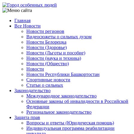
Перейти
к
основному
Главная
содержанию
Все Новости
Main
Новости регионов
navigation
Видеосюжеты о сильных духом
Новости Белорецка
Новости (Здоровье)
Новости (Льготы и пособие)
Новости (наука и техника)
Новости (Общество)
Новости
Новости Республики Башкортостан
Спортивные новости
Статьи о сильных
Законодательство
Международное законодательство
Основные законы об инвалидности в Российской
Федерации
Региональное законодательство
Защита прав
Вопросы и ответы (Юридическая помощь)
Индивидуальная программа реабилитации
инвалида