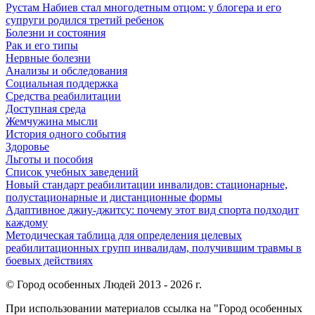
Рустам Набиев стал многодетным отцом: у блогера и его
супруги родился третий ребенок
Болезни и состояния
Рак и его типы
Нервные болезни
Анализы и обследования
Социальная поддержка
Средства реабилитации
Доступная среда
Жемчужина мысли
История одного события
Здоровье
Льготы и пособия
Список учебных заведений
Новый стандарт реабилитации инвалидов: стационарные,
полустационарные и дистанционные формы
Адаптивное джиу-джитсу: почему этот вид спорта подходит
каждому
Методическая таблица для определения целевых
реабилитационных групп инвалидам, получившим травмы в
боевых действиях
© Город особенных Людей 2013 - 2026 г.
При использовании материалов ссылка на "Город особенных