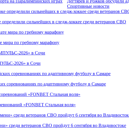
порта на Паралимпийских играх
Дегтярев и Рожков обсудили а
Спортивные новости
е определили сильнейших в следж-хоккее среди ветеранов СВО
е мира по гребному марафону
ПУЛЬС-2026» в Сочи
ких соревнованиях по адаптивному футболу в Самаре
соревнований «FONBET Стальная воля»
ни» среди ветеранов СВО пройдут 6 сентября во Владивостоке