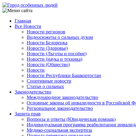
Перейти
к
основному
Главная
содержанию
Все Новости
Main
Новости регионов
navigation
Видеосюжеты о сильных духом
Новости Белорецка
Новости (Здоровье)
Новости (Льготы и пособие)
Новости (наука и техника)
Новости (Общество)
Новости
Новости Республики Башкортостан
Спортивные новости
Статьи о сильных
Законодательство
Международное законодательство
Основные законы об инвалидности в Российской Ф
Региональное законодательство
Защита прав
Вопросы и ответы (Юридическая помощь)
Индивидуальная программа реабилитации инвалид
Медико-социальная экспертиза
Правила перевозки инвалидов