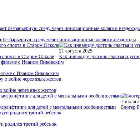
т безбарьерную среду через инновационные коляски-вездеходы
21 августа 2025
 спорта в Старом Осколе
Как инвалиду достичь счастья и успе
фильме с Иваном Янковским
о войне через язык жестов
7 июля 
уэрлифтинге для детей с ментальными особенностями
Блогер Р
ги родился третий ребенок