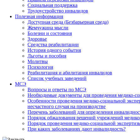
Социальная поддержка
Трудоустройство инвалидов
Полезная информация
Доступная среда (Безбарьерная среда)
Жемчужина мысли
Болезни и состояния
Здоровье
Средства реабилитации
История одного события
Льготы и пособия
Молитвы
Психология
Реабилитация и абилитация инвалидов
Список учебных заведений
МСЭ
Вопросы и ответы по МСЭ
Необходимые документы для проведения медико-со
Особенности проведения медико-социальной экспер
несчастного случая на производстве
Перечень заболеваний для определения инвалиднос
Порядок обжалования решений учреждений медико
Порядок проведения медико-социальной экспертизы
При каких заболеваниях дают инвалидность?