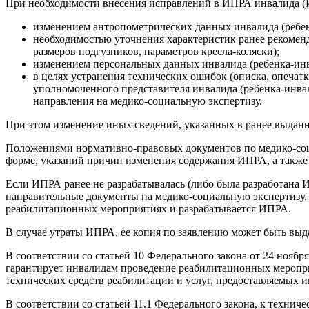
При необходимости внесения исправлений в ИПРА инвалида (И
изменением антропометрических данных инвалида (ребенк
необходимостью уточнения характеристик ранее рекоме
размеров подгузников, параметров кресла-коляски);
изменением персональных данных инвалида (ребенка-инв
в целях устранения технических ошибок (описка, опечат
уполномоченного представителя инвалида (ребенка-инва
направления на медико-социальную экспертизу.
При этом изменение иных сведений, указанных в ранее выдан
Положениями нормативно-правовых документов по медико-соц
форме, указаний причин изменения содержания ИПРА, а также
Если ИПРА ранее не разрабатывалась (либо была разработана И
направительные документы на медико-социальную экспертизу. Н
реабилитационных мероприятиях и разрабатывается ИПРА.
В случае утраты ИПРА, ее копия по заявлению может быть вы
В соответствии со статьей 10 Федерального закона от 24 нояб
гарантирует инвалидам проведение реабилитационных меропри
технических средств реабилитации и услуг, предоставляемых и
В соответствии со статьей 11.1 Федерального закона, к техни