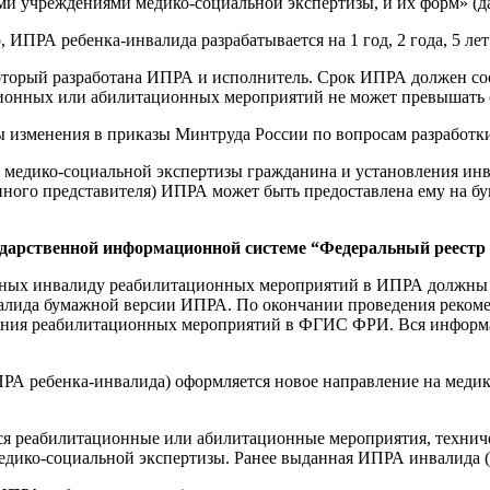
и учреждениями медико-социальной экспертизы, и их форм» (да
 ИПРА ребенка-инвалида разрабатывается на 1 год, 2 года, 5 лет
который разработана ИПРА и исполнитель. Срок ИПРА должен со
ационных или абилитационных мероприятий не может превышать
ы изменения в приказы Минтруда России по вопросам разработ
ии медико-социальной экспертизы гражданина и установления и
нного представителя) ИПРА может быть предоставлена ему на б
ударственной информационной системе “Федеральный реест
нных инвалиду реабилитационных мероприятий в ИПРА должны
инвалида бумажной версии ИПРА. По окончании проведения рек
нения реабилитационных мероприятий в ФГИС ФРИ. Вся информ
А ребенка-инвалида) оформляется новое направление на медик
 реабилитационные или абилитационные мероприятия, техническ
медико-социальной экспертизы. Ранее выданная ИПРА инвалида 