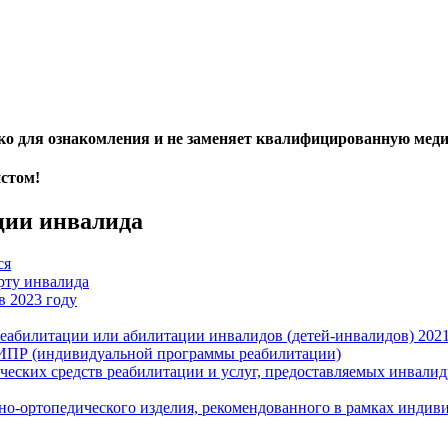
ько для ознакомления и не заменяет квалифицированную ме
истом!
ции инвалида
ся
рту инвалида
в 2023 году
еабилитации или абилитации инвалидов (детей-инвалидов) 202
й ИПР (индивидуальной программы реабилитации)
ских средств реабилитации и услуг, предоставляемых инвалиду 
но-ортопедического изделия, рекомендованного в рамках индив