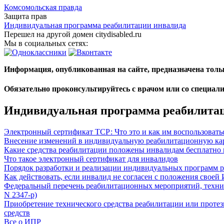
Комсомольская правда
Защита прав
Индивидуальная программа реабилитации инвалида
Перешел на другой домен citydisabled.ru
Мы в социальных сетях:
Информация, опубликованная на сайте, предназначена тол
Обязательно проконсультируйтесь с врачом или со специал
Индивидуальная программа реабилита
Электронный сертификат ТСР: Что это и как им воспользовать
Внесение изменений в индивидуальную реабилитационную ка
Какие средства реабилитации положены инвалидам бесплатно 
Что такое электронный сертификат для инвалидов
Порядок разработки и реализации индивидуальных программ р
Как действовать, если инвалид не согласен с положения свое
Федеральный перечень реабилитационных мероприятий, техниче
N 2347-р)
Приобретение технического средства реабилитации или протез
средств
Все о ИПР