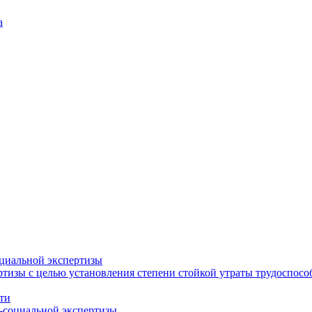
а
циальной экспертизы
тизы с целью установления степени стойкой утраты трудоспособ
ти
-социальной экспертизы