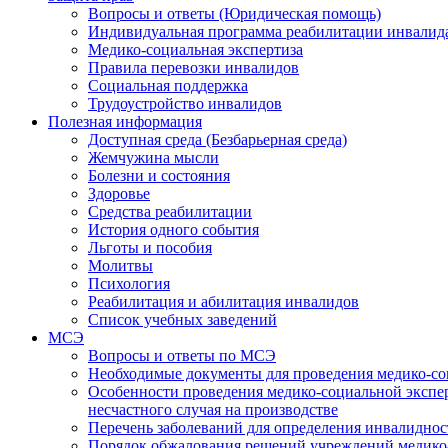
Вопросы и ответы (Юридическая помощь)
Индивидуальная программа реабилитации инвалид
Медико-социальная экспертиза
Правила перевозки инвалидов
Социальная поддержка
Трудоустройство инвалидов
Полезная информация
Доступная среда (Безбарьерная среда)
Жемчужина мысли
Болезни и состояния
Здоровье
Средства реабилитации
История одного события
Льготы и пособия
Молитвы
Психология
Реабилитация и абилитация инвалидов
Список учебных заведений
МСЭ
Вопросы и ответы по МСЭ
Необходимые документы для проведения медико-со
Особенности проведения медико-социальной экспер
несчастного случая на производстве
Перечень заболеваний для определения инвалиднос
Порядок обжалования решений учреждений медико