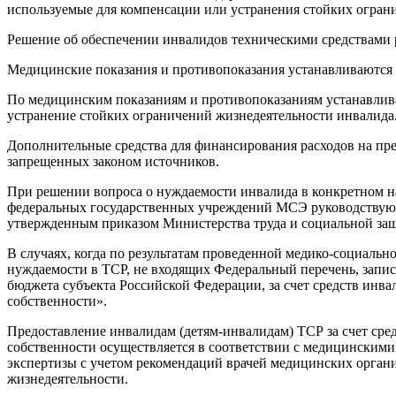
используемые для компенсации или устранения стойких огран
Решение об обеспечении инвалидов техническими средствами
Медицинские показания и противопоказания устанавливаются н
По медицинским показаниям и противопоказаниям устанавлива
устранение стойких ограничений жизнедеятельности инвалида
Дополнительные средства для финансирования расходов на пр
запрещенных законом источников.
При решении вопроса о нуждаемости инвалида в конкретном на
федеральных государственных учреждений МСЭ руководствуют
утвержденным приказом Министерства труда и социальной защи
В случаях, когда по результатам проведенной медико-социаль
нуждаемости в ТСР, не входящих Федеральный перечень, запись
бюджета субъекта Российской Федерации, за счет средств инв
собственности».
Предоставление инвалидам (детям-инвалидам) ТСР за счет сре
собственности осуществляется в соответствии с медицинским
экспертизы с учетом рекомендаций врачей медицинских орган
жизнедеятельности.