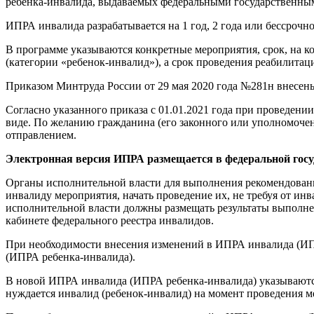
ребенка-инвалида, выдаваемых федеральными государственным
ИПРА инвалида разрабатывается на 1 год, 2 года или бессрочно,
В программе указываются конкретные мероприятия, срок, на 
(категории «ребенок-инвалид»), а срок проведения реабилит
Приказом Минтруда России от 29 мая 2020 года №281н внесен
Согласно указанного приказа с 01.01.2021 года при проведен
виде. По желанию гражданина (его законного или уполномоче
отправлением.
Электронная версия ИПРА размещается в федеральной гос
Органы исполнительной власти для выполнения рекомендова
инвалиду мероприятия, начать проведение их, не требуя от 
исполнительной власти должны размещать результаты выпол
кабинете федерального реестра инвалидов.
При необходимости внесения изменений в ИПРА инвалида (ИПР
(ИПРА ребенка-инвалида).
В новой ИПРА инвалида (ИПРА ребенка-инвалида) указываются
нуждается инвалид (ребенок-инвалид) на момент проведения 