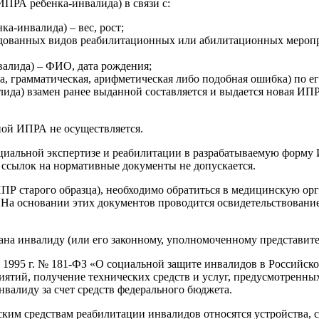
ПРА ребенка-инвалида) в связи с:
а-инвалида) – вес, рост;
ндованных видов реабилитационных или абилитационных меропр
алида) – ФИО, дата рождения;
ка, грамматическая, арифметическая либо подобная ошибка) по е
лида) взамен ранее выданной составляется и выдается новая ИП
ной ИПРА не осуществляется.
иальной экспертизе и реабилитации в разрабатываемую форму
 ссылок на нормативные документы не допускается.
ПР старого образца), необходимо обратиться в медицинскую орг
а основании этих документов проводится освидетельствование, 
дана инвалиду (или его законному, уполномоченному представи
ря 1995 г. № 181-ФЗ «О социальной защите инвалидов в Российск
ятий, получение технических средств и услуг, предусмотренн
нвалиду за счет средств федерального бюджета.
ческим средствам реабилитации инвалидов относятся устройства,