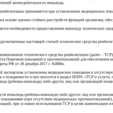
ичений жизнедеятельности инвалида.
 реабилитации принимается при установлении медицинских пока
а основе оценки стойких расстройств функций организма, обус
ется необходимость предоставления инвалиду технических сре
.
едусмотренные настоящей статьей технические средства реабили
именовании технического средства реабилитации (далее – ТСР) 
ся Перечнем показаний и противопоказаний для обеспечения и
ты РФ от 28 декабря 2017 г. №888н.
ной экспертизы установлены медицинские показания и отсутств
 о нуждаемости в них вносится в раздел ИПРА «ТСР и услуги, п
алида (ребенка-инвалида) либо других лиц или организаций нез
дств инвалида (ребенка-инвалида) либо других лиц или органи
и показаниями (при отсутствии медицинских противопоказаний)
изаций, при условии использования ТСР в целях компенсации и