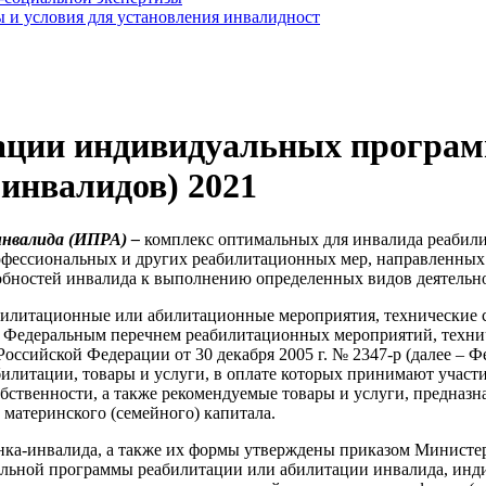
 и условия для установления инвалидност
зации индивидуальных програм
-инвалидов) 2021
нвалида (ИПРА) –
комплекс оптимальных для инвалида реабил
рофессиональных и других реабилитационных мер, направленны
обностей инвалида к выполнению определенных видов деятельн
илитационные или абилитационные мероприятия, технические с
 с Федеральным перечнем реабилитационных мероприятий, технич
ссийской Федерации от 30 декабря 2005 г. № 2347-р (далее – 
илитации, товары и услуги, в оплате которых принимают участи
ственности, а также рекомендуемые товары и услуги, предназн
) материнского (семейного) капитала.
ка-инвалида, а также их формы утверждены приказом Министерс
альной программы реабилитации или абилитации инвалида, ин